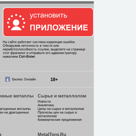
На сайте работает система коррекции ошибок.
Обнаружив неточность в тексте или
неработоспособность ссылки, выделите на странице
этот фрагмент и отправьте его администратору
нажатием
Ctrl
+
Enter
.
18+
Бизнес Онлайн
енные металлы
Сырье и металлолом
Новости
Аналитика
рагоценные металлы
Цены на сырье и металлолом
ен на драгоценные
Прогнозы цен на сырье и
металлолом
Коммерческие предложения
а
MetalTorg.Ru