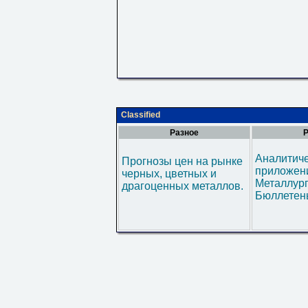
Classified
Разное
Р
Аналитич
Прогнозы цен на рынке
приложени
черных, цветных и
Металлур
драгоценных металлов.
Бюллетен