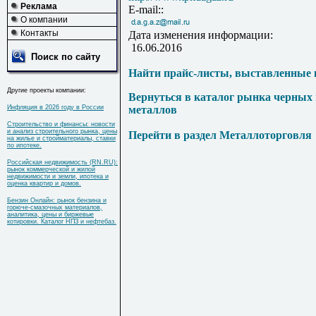
Реклама
E-mail::
О компании
Контакты
Дата изменения информации:
16.06.2016
Поиск по сайту
Найти прайс-листы, выставленные 
Другие проекты компании:
Вернуться в каталог рынка черных
Инфляция в 2026 году в России
металлов
Строительство и финансы: новости
и анализ строительного рынка, цены
Перейти в раздел Металлоторговля
на жилье и стройматериалы, ставки
по ипотеке.
Российская недвижимость (RN.RU):
рынок коммерческой и жилой
недвижимости и земли, ипотека и
оценка квартир и домов.
Бензин Онлайн: рынок бензина и
горюче-смазочных материалов,
аналитика, цены и биржевые
котировки. Каталог НПЗ и нефтебаз.