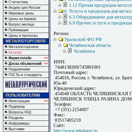
Статистика
1.12 Прочая продукция металл
Индекс цен России
6. Услуги и продукция для метал
Мировые цены
6.3 Оборудование для металлу
Цены на биржах
6.9 Прочие услуги и продукци
Вопрос месяца
Публикации
Регион:
Цены и прогнозы
Уральский ФО РФ
МЕТАЛЛОТОРГОВЛЯ
Челябинская область
Металлоторговля
Челябинск
Каталог
Маркетплейс
<<
ИНН:
Доска объявлений
<<
7448138269/745801001
Подшипники
Почтовый адрес:
ГОСТы и стандарты
454016, Россия, г. Челябинск, ул. Бр
85а-40
Юридический адрес:
454048 ОБЛАСТЬ ЧЕЛЯБИНСКАЯ 
ПОЛЬЗОВАТЕЛЯМ
ЧЕЛЯБИНСК УЛИЦА РАЗИНА ДОМ 3
Регистрация
<<
Телефон:
Подписка
+7 (351) 2154007
Вопросы FAQ
Факс:
Разделы
83517405219
Информеры
Сайт:
Выставки
http://www.tpkdagaz.ru