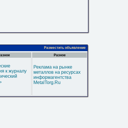
Разместить объявление
азное
Разное
еские
Реклама на рынке
я к журналу
металлов на ресурсах
гический
информагентства
ь
MetalTorg.Ru