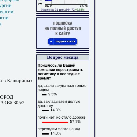
ургии
Индекс на 31 июл.:944.72
+0,88%
лургии
ргии
я
Вопрос месяца
Пришлось ли Вашей
компании перестраивать
логистику в последнее
время?
атьев Кашириных
да, стали закупаться только
рядом
9.5%
ГОРОД
да, закладываем долгую
 ОФ 305/2
доставку
14.3%
почти нет, но стало дороже
57.1%
переходим с авто на ж/д
14.3%