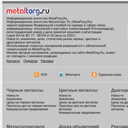
Информационное агентство MetalTorg.Ru
.
Информационное агентство Металлторг. Ру (MetalTorg.Ru)
зарегистрировано Федеральной службой по надзору в сфере связи,
информационных технологий и массовых коммуникаций (Роскомнадзор),
регистрационный номер и дата принятия решения о регистрации:
серия ИА № ФС 77 - 85704 от 03 августа 2023 г.
Новости, аналитика, цены, статистика рынка черных, цветных и
драгоценных металлов.
Использование открытых материалов разрешается с обязательной
гиперссылкой на MetalTorg.Ru
Мнение авторов материалов, размещаемых на сайте MetalTorg.Ru, может
не совпадать с мнением редакции.
Контакты
Подписка
Реклама
RSS
ВКонтакте
Одноклассники
Черные металлы
Цветные металлы
Драгоц
Новости
Новости
Новости
Аналитика
Аналитика
Аналитика
Цены на черные металлы
Цены на цветные металлы
Цены на д
Прогнозы цен на черные металлы
Прогнозы цен на цветные
Прогнозы ц
Коммерческие предложения
металлы
металлы
Коммерческие предложения
Металлоторговля
Доска объявлений
Реклам