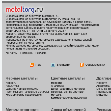
Информационное агентство MetalTorg.Ru
.
Информационное агентство Металлторг. Ру (MetalTorg.Ru)
зарегистрировано Федеральной службой по надзору в сфере связи,
информационных технологий и массовых коммуникаций (Роскомнадзор),
регистрационный номер и дата принятия решения о регистрации:
серия ИА № ФС 77 - 85704 от 03 августа 2023 г.
Новости, аналитика, цены, статистика рынка черных, цветных и
драгоценных металлов.
Использование открытых материалов разрешается с обязательной
гиперссылкой на MetalTorg.Ru
Мнение авторов материалов, размещаемых на сайте MetalTorg.Ru, может
не совпадать с мнением редакции.
Контакты
Подписка
Реклама
RSS
ВКонтакте
Одноклассники
Черные металлы
Цветные металлы
Драгоц
Новости
Новости
Новости
Аналитика
Аналитика
Аналитика
Цены на черные металлы
Цены на цветные металлы
Цены на д
Прогнозы цен на черные металлы
Прогнозы цен на цветные
Прогнозы ц
Коммерческие предложения
металлы
металлы
Коммерческие предложения
Металлоторговля
Доска объявлений
Реклам