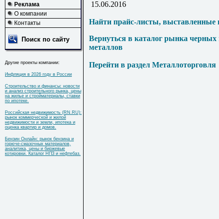
15.06.2016
Реклама
О компании
Найти прайс-листы, выставленные 
Контакты
Вернуться в каталог рынка черных
Поиск по сайту
металлов
Другие проекты компании:
Перейти в раздел Металлоторговля
Инфляция в 2026 году в России
Строительство и финансы: новости
и анализ строительного рынка, цены
на жилье и стройматериалы, ставки
по ипотеке.
Российская недвижимость (RN.RU):
рынок коммерческой и жилой
недвижимости и земли, ипотека и
оценка квартир и домов.
Бензин Онлайн: рынок бензина и
горюче-смазочных материалов,
аналитика, цены и биржевые
котировки. Каталог НПЗ и нефтебаз.