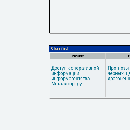
Classified
Разное
Р
Доступ к оперативной
Прогнозы 
информации
черных, ц
информагентства
драгоценн
Металлторг.ру