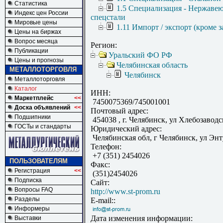
Статистика
1.5 Специализация - Нержаве
Индекс цен России
спецстали
Мировые цены
1.11 Импорт / экспорт (кроме з
Цены на биржах
Вопрос месяца
Регион:
Публикации
Уральский ФО РФ
Цены и прогнозы
Челябинская область
МЕТАЛЛОТОРГОВЛЯ
Челябинск
Металлоторговля
Каталог
ИНН:
Маркетплейс
<<
7450075369/745001001
Доска объявлений
<<
Почтовый адрес:
Подшипники
454038 , г. Челябинск, ул Хлебозаводс
ГОСТы и стандарты
Юридический адрес:
Челябинская обл, г Челябинск, ул Энт
Телефон:
+7 (351) 2454026
ПОЛЬЗОВАТЕЛЯМ
Факс:
Регистрация
<<
(351)2454026
Подписка
Сайт:
Вопросы FAQ
http://www.st-prom.ru
Разделы
E-mail::
Информеры
Дата изменения информации:
Выставки