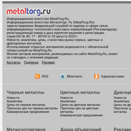
Информационное агентство MetalTorg.Ru
.
Информационное агентство Металлторг. Ру (MetalTorg.Ru)
зарегистрировано Федеральной службой по надзору в сфере связи,
информационных технологий и массовых коммуникаций (Роскомнадзор),
регистрационный номер и дата принятия решения о регистрации:
серия ИА № ФС 77 - 85704 от 03 августа 2023 г.
Новости, аналитика, цены, статистика рынка черных, цветных и
драгоценных металлов.
Использование открытых материалов разрешается с обязательной
гиперссылкой на MetalTorg.Ru
Мнение авторов материалов, размещаемых на сайте MetalTorg.Ru, может
не совпадать с мнением редакции.
Контакты
Подписка
Реклама
RSS
ВКонтакте
Одноклассники
Черные металлы
Цветные металлы
Драгоц
Новости
Новости
Новости
Аналитика
Аналитика
Аналитика
Цены на черные металлы
Цены на цветные металлы
Цены на д
Прогнозы цен на черные металлы
Прогнозы цен на цветные
Прогнозы ц
Коммерческие предложения
металлы
металлы
Коммерческие предложения
Металлоторговля
Доска объявлений
Реклам