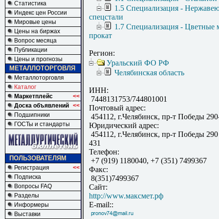
Статистика
1.5 Специализация - Нержаве
Индекс цен России
спецстали
Мировые цены
1.7 Специализация - Цветные 
Цены на биржах
прокат
Вопрос месяца
Публикации
Регион:
Цены и прогнозы
Уральский ФО РФ
МЕТАЛЛОТОРГОВЛЯ
Челябинская область
Металлоторговля
Каталог
ИНН:
Маркетплейс
<<
7448131753/744801001
Доска объявлений
<<
Почтовый адрес:
Подшипники
454112, г.Челябинск, пр-т Победы 290
ГОСТы и стандарты
Юридический адрес:
454112, г.Челябинск, пр-т Победы 290
431
Телефон:
ПОЛЬЗОВАТЕЛЯМ
+7 (919) 1180040, +7 (351) 7499367
Регистрация
<<
Факс:
Подписка
8(351)7499367
Вопросы FAQ
Сайт:
http://www.максмет.рф
Разделы
E-mail::
Информеры
Выставки