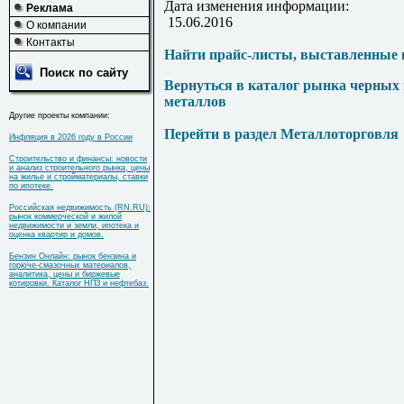
Дата изменения информации:
Реклама
15.06.2016
О компании
Контакты
Найти прайс-листы, выставленные 
Поиск по сайту
Вернуться в каталог рынка черных
металлов
Другие проекты компании:
Перейти в раздел Металлоторговля
Инфляция в 2026 году в России
Строительство и финансы: новости
и анализ строительного рынка, цены
на жилье и стройматериалы, ставки
по ипотеке.
Российская недвижимость (RN.RU):
рынок коммерческой и жилой
недвижимости и земли, ипотека и
оценка квартир и домов.
Бензин Онлайн: рынок бензина и
горюче-смазочных материалов,
аналитика, цены и биржевые
котировки. Каталог НПЗ и нефтебаз.