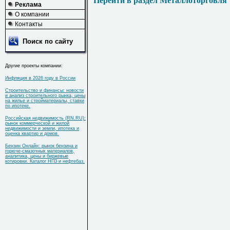
Перейти в раздел Металлоторговля
Реклама
О компании
Контакты
Поиск по сайту
Другие проекты компании:
Инфляция в 2026 году в России
Строительство и финансы: новости
и анализ строительного рынка, цены
на жилье и стройматериалы, ставки
по ипотеке.
Российская недвижимость (RN.RU):
рынок коммерческой и жилой
недвижимости и земли, ипотека и
оценка квартир и домов.
Бензин Онлайн: рынок бензина и
горюче-смазочных материалов,
аналитика, цены и биржевые
котировки. Каталог НПЗ и нефтебаз.