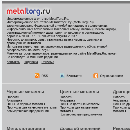
Информационное агентство MetalTorg.Ru
.
Информационное агентство Металлторг. Ру (MetalTorg.Ru)
зарегистрировано Федеральной службой по надзору в сфере связи,
информационных технологий и массовых коммуникаций (Роскомнадзор),
регистрационный номер и дата принятия решения о регистрации:
серия ИА № ФС 77 - 85704 от 03 августа 2023 г.
Новости, аналитика, цены, статистика рынка черных, цветных и
драгоценных металлов.
Использование открытых материалов разрешается с обязательной
гиперссылкой на MetalTorg.Ru
Мнение авторов материалов, размещаемых на сайте MetalTorg.Ru, может
не совпадать с мнением редакции.
Контакты
Подписка
Реклама
RSS
ВКонтакте
Одноклассники
Черные металлы
Цветные металлы
Драгоц
Новости
Новости
Новости
Аналитика
Аналитика
Аналитика
Цены на черные металлы
Цены на цветные металлы
Цены на д
Прогнозы цен на черные металлы
Прогнозы цен на цветные
Прогнозы ц
Коммерческие предложения
металлы
металлы
Коммерческие предложения
Металлоторговля
Доска объявлений
Реклам