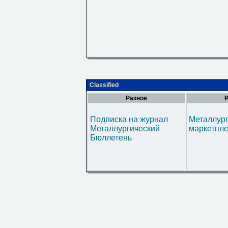
Classified
Разное
Р
Подписка на журнал
Металлур
Металлургический
маркетпл
Бюллетень