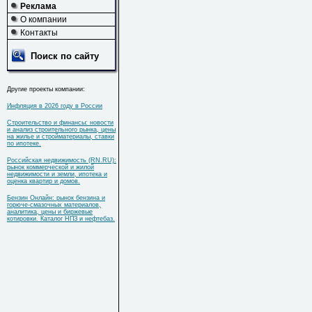
Реклама
О компании
Контакты
Поиск по сайту
Другие проекты компании:
Инфляция в 2026 году в России
Строительство и финансы: новости
и анализ строительного рынка, цены
на жилье и стройматериалы, ставки
по ипотеке.
Российская недвижимость (RN.RU):
рынок коммерческой и жилой
недвижимости и земли, ипотека и
оценка квартир и домов.
Бензин Онлайн: рынок бензина и
горюче-смазочных материалов,
аналитика, цены и биржевые
котировки. Каталог НПЗ и нефтебаз.