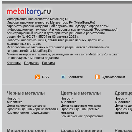
Информационное агентство MetalTorg.Ru
.
Информационное агентство Металлторг. Ру (MetalTorg.Ru)
зарегистрировано Федеральной службой по надзору в сфере связи,
информационных технологий и массовых коммуникаций (Роскомнадзор),
регистрационный номер и дата принятия решения о регистрации:
серия ИА № ФС 77 - 85704 от 03 августа 2023 г.
Новости, аналитика, цены, статистика рынка черных, цветных и
драгоценных металлов.
Использование открытых материалов разрешается с обязательной
гиперссылкой на MetalTorg.Ru
Мнение авторов материалов, размещаемых на сайте MetalTorg.Ru, может
не совпадать с мнением редакции.
Контакты
Подписка
Реклама
RSS
ВКонтакте
Одноклассники
Черные металлы
Цветные металлы
Драгоц
Новости
Новости
Новости
Аналитика
Аналитика
Аналитика
Цены на черные металлы
Цены на цветные металлы
Цены на д
Прогнозы цен на черные металлы
Прогнозы цен на цветные
Прогнозы ц
Коммерческие предложения
металлы
металлы
Коммерческие предложения
Металлоторговля
Доска объявлений
Реклам