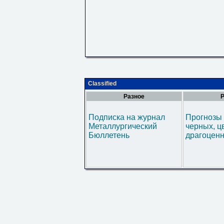
Classified
Разное
Р
Подписка на журнал
Прогнозы 
Металлургический
черных, ц
Бюллетень
драгоценн