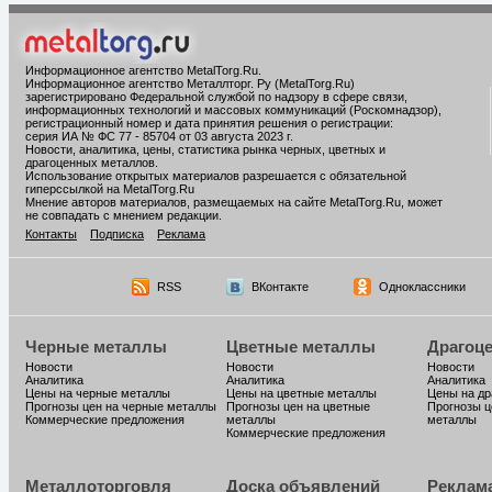
Информационное агентство MetalTorg.Ru
.
Информационное агентство Металлторг. Ру (MetalTorg.Ru)
зарегистрировано Федеральной службой по надзору в сфере связи,
информационных технологий и массовых коммуникаций (Роскомнадзор),
регистрационный номер и дата принятия решения о регистрации:
серия ИА № ФС 77 - 85704 от 03 августа 2023 г.
Новости, аналитика, цены, статистика рынка черных, цветных и
драгоценных металлов.
Использование открытых материалов разрешается с обязательной
гиперссылкой на MetalTorg.Ru
Мнение авторов материалов, размещаемых на сайте MetalTorg.Ru, может
не совпадать с мнением редакции.
Контакты
Подписка
Реклама
RSS
ВКонтакте
Одноклассники
Черные металлы
Цветные металлы
Драгоц
Новости
Новости
Новости
Аналитика
Аналитика
Аналитика
Цены на черные металлы
Цены на цветные металлы
Цены на д
Прогнозы цен на черные металлы
Прогнозы цен на цветные
Прогнозы ц
Коммерческие предложения
металлы
металлы
Коммерческие предложения
Металлоторговля
Доска объявлений
Реклам