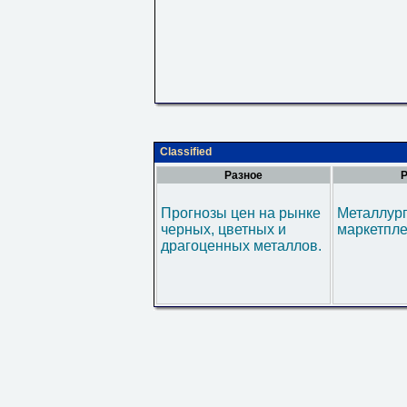
Classified
Разное
Р
Прогнозы цен на рынке
Металлур
черных, цветных и
маркетпл
драгоценных металлов.