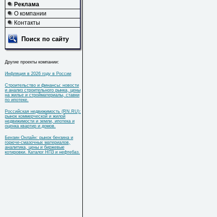
Реклама
О компании
Контакты
Поиск по сайту
Другие проекты компании:
Инфляция в 2026 году в России
Строительство и финансы: новости
и анализ строительного рынка, цены
на жилье и стройматериалы, ставки
по ипотеке.
Российская недвижимость (RN.RU):
рынок коммерческой и жилой
недвижимости и земли, ипотека и
оценка квартир и домов.
Бензин Онлайн: рынок бензина и
горюче-смазочных материалов,
аналитика, цены и биржевые
котировки. Каталог НПЗ и нефтебаз.