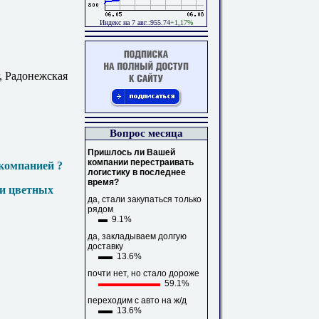
Индекс на 7 авг.:955.74
+1,17%
, Радонежская
Вопрос месяца
Пришлось ли Вашей
компании перестраивать
компанией ?
логистику в последнее
время?
 и цветных
да, стали закупаться только
рядом
9.1%
да, закладываем долгую
доставку
13.6%
почти нет, но стало дороже
59.1%
переходим с авто на ж/д
13.6%