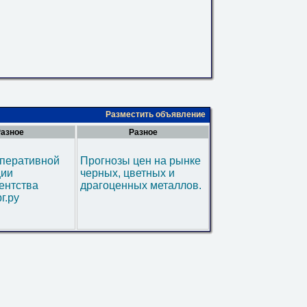
Разместить объявление
азное
Разное
оперативной
Прогнозы цен на рынке
ии
черных, цветных и
ентства
драгоценных металлов.
г.ру