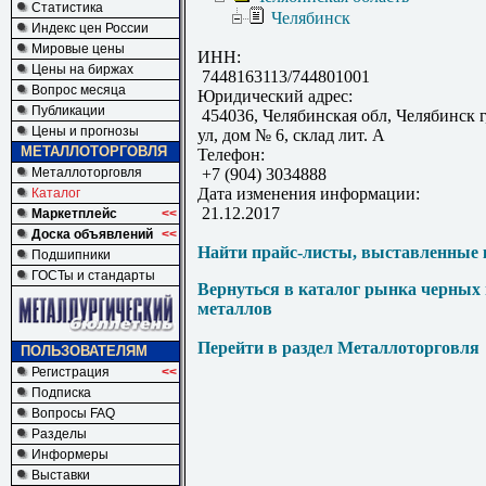
Статистика
Челябинск
Индекс цен России
Мировые цены
ИНН:
Цены на биржах
7448163113/744801001
Вопрос месяца
Юридический адрес:
Публикации
454036, Челябинская обл, Челябинск г
Цены и прогнозы
ул, дом № 6, склад лит. А
МЕТАЛЛОТОРГОВЛЯ
Телефон:
Металлоторговля
+7 (904) 3034888
Дата изменения информации:
Каталог
21.12.2017
Маркетплейс
<<
Доска объявлений
<<
Найти прайс-листы, выставленные 
Подшипники
ГОСТы и стандарты
Вернуться в каталог рынка черных
металлов
Перейти в раздел Металлоторговля
ПОЛЬЗОВАТЕЛЯМ
Регистрация
<<
Подписка
Вопросы FAQ
Разделы
Информеры
Выставки