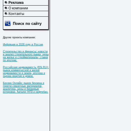
Реклама
О компании
Контакты
Поиск по сайту
Другие проекты компании:
Инфляция в 2026 году в России
Строительство и финансы: новости
и анализ строительного рынка, цены
на жилье и стройматериалы, ставки
по ипотеке.
Российская недвижимость (RN.RU):
рынок коммерческой и жилой
недвижимости и земли, ипотека и
оценка квартир и домов.
Бензин Онлайн: рынок бензина и
горюче-смазочных материалов,
аналитика, цены и биржевые
котировки. Каталог НПЗ и нефтебаз.