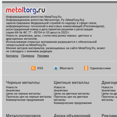
Информационное агентство MetalTorg.Ru
.
Информационное агентство Металлторг. Ру (MetalTorg.Ru)
зарегистрировано Федеральной службой по надзору в сфере связи,
информационных технологий и массовых коммуникаций (Роскомнадзор),
регистрационный номер и дата принятия решения о регистрации:
серия ИА № ФС 77 - 85704 от 03 августа 2023 г.
Новости, аналитика, цены, статистика рынка черных, цветных и
драгоценных металлов.
Использование открытых материалов разрешается с обязательной
гиперссылкой на MetalTorg.Ru
Мнение авторов материалов, размещаемых на сайте MetalTorg.Ru, может
не совпадать с мнением редакции.
Контакты
Подписка
Реклама
RSS
ВКонтакте
Одноклассники
Черные металлы
Цветные металлы
Драгоц
Новости
Новости
Новости
Аналитика
Аналитика
Аналитика
Цены на черные металлы
Цены на цветные металлы
Цены на д
Прогнозы цен на черные металлы
Прогнозы цен на цветные
Прогнозы ц
Коммерческие предложения
металлы
металлы
Коммерческие предложения
Металлоторговля
Доска объявлений
Реклам