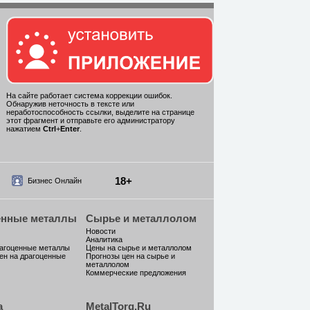
На сайте работает система коррекции ошибок.
Обнаружив неточность в тексте или
неработоспособность ссылки, выделите на странице
этот фрагмент и отправьте его администратору
нажатием
Ctrl
+
Enter
.
18+
Бизнес Онлайн
енные металлы
Сырье и металлолом
Новости
Аналитика
рагоценные металлы
Цены на сырье и металлолом
ен на драгоценные
Прогнозы цен на сырье и
металлолом
Коммерческие предложения
а
MetalTorg.Ru