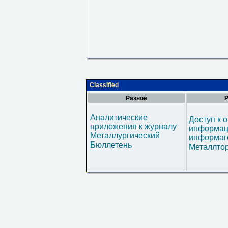
Classified
Разное
Р
Аналитические
Доступ к 
приложения к журналу
информац
Металлургический
информаг
Бюллетень
Металлтор