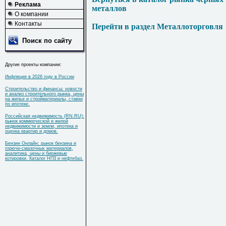
Реклама
металлов
О компании
Контакты
Перейти в раздел Металлоторговля
Поиск по сайту
Другие проекты компании:
Инфляция в 2026 году в России
Строительство и финансы: новости
и анализ строительного рынка, цены
на жилье и стройматериалы, ставки
по ипотеке.
Российская недвижимость (RN.RU):
рынок коммерческой и жилой
недвижимости и земли, ипотека и
оценка квартир и домов.
Бензин Онлайн: рынок бензина и
горюче-смазочных материалов,
аналитика, цены и биржевые
котировки. Каталог НПЗ и нефтебаз.