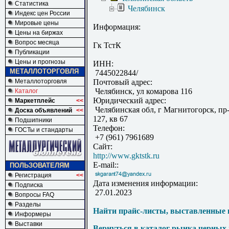
Статистика
Челябинск
Индекс цен России
Мировые цены
Информация:
Цены на биржах
Вопрос месяца
Гк ТстК
Публикации
Цены и прогнозы
ИНН:
МЕТАЛЛОТОРГОВЛЯ
7445022844/
Металлоторговля
Почтовый адрес:
Челябинск, ул комарова 116
Каталог
Юридический адрес:
Маркетплейс
<<
Челябинская обл, г Магнитогорск, пр-
Доска объявлений
<<
127, кв 67
Подшипники
Телефон:
ГОСТы и стандарты
+7 (961) 7961689
Сайт:
http://www.gktstk.ru
E-mail::
ПОЛЬЗОВАТЕЛЯМ
Регистрация
<<
Дата изменения информации:
Подписка
27.01.2023
Вопросы FAQ
Разделы
Найти прайс-листы, выставленные 
Информеры
Выставки
Вернуться в каталог рынка черных