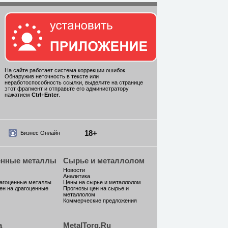
На сайте работает система коррекции ошибок.
Обнаружив неточность в тексте или
неработоспособность ссылки, выделите на странице
этот фрагмент и отправьте его администратору
нажатием
Ctrl
+
Enter
.
18+
Бизнес Онлайн
енные металлы
Сырье и металлолом
Новости
Аналитика
рагоценные металлы
Цены на сырье и металлолом
ен на драгоценные
Прогнозы цен на сырье и
металлолом
Коммерческие предложения
а
MetalTorg.Ru