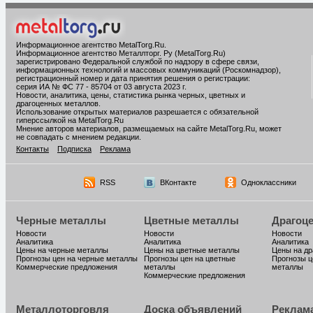
Информационное агентство MetalTorg.Ru
.
Информационное агентство Металлторг. Ру (MetalTorg.Ru)
зарегистрировано Федеральной службой по надзору в сфере связи,
информационных технологий и массовых коммуникаций (Роскомнадзор),
регистрационный номер и дата принятия решения о регистрации:
серия ИА № ФС 77 - 85704 от 03 августа 2023 г.
Новости, аналитика, цены, статистика рынка черных, цветных и
драгоценных металлов.
Использование открытых материалов разрешается с обязательной
гиперссылкой на MetalTorg.Ru
Мнение авторов материалов, размещаемых на сайте MetalTorg.Ru, может
не совпадать с мнением редакции.
Контакты
Подписка
Реклама
RSS
ВКонтакте
Одноклассники
Черные металлы
Цветные металлы
Драгоц
Новости
Новости
Новости
Аналитика
Аналитика
Аналитика
Цены на черные металлы
Цены на цветные металлы
Цены на д
Прогнозы цен на черные металлы
Прогнозы цен на цветные
Прогнозы ц
Коммерческие предложения
металлы
металлы
Коммерческие предложения
Металлоторговля
Доска объявлений
Реклам