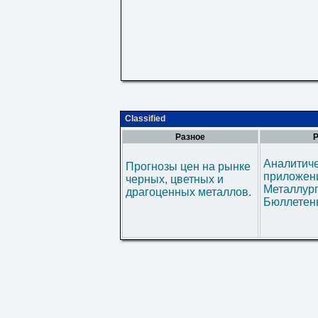
Classified
Разное
Р
Аналитич
Прогнозы цен на рынке
приложени
черных, цветных и
Металлур
драгоценных металлов.
Бюллетен