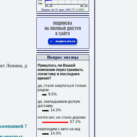
Индекс на 31 июл.:944.72
+0,88%
Вопрос месяца
кт Ленина, д
Пришлось ли Вашей
компании перестраивать
логистику в последнее
время?
да, стали закупаться только
рядом
9.5%
да, закладываем долгую
доставку
14.3%
почти нет, но стало дороже
57.1%
компанией ?
переходим с авто на ж/д
14.3%
 и цветных