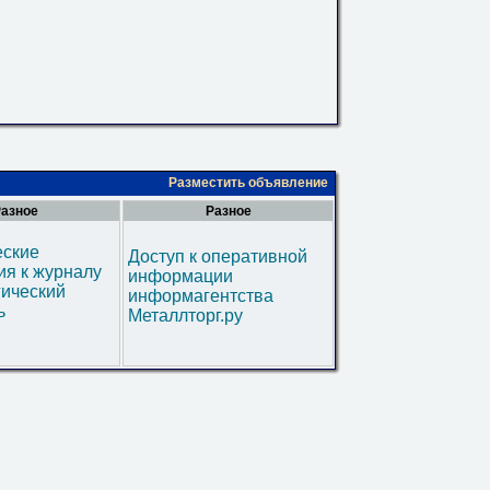
Разместить объявление
азное
Разное
еские
Доступ к оперативной
я к журналу
информации
гический
информагентства
ь
Металлторг.ру