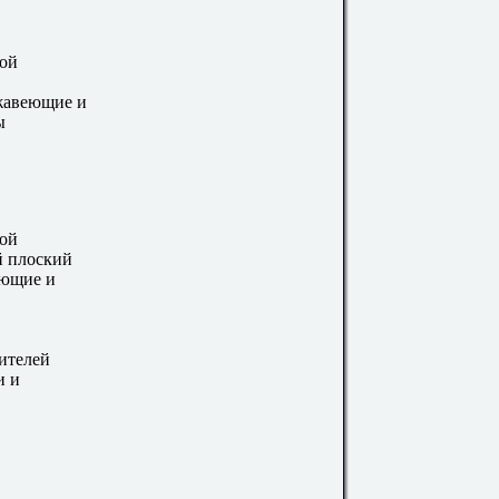
вой
ржавеющие и
ы
вой
й плоский
еющие и
ителей
и и