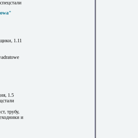
 спецстали
ciowa"
щики, 1.11
kwadratowe
ия, 1.5
цстали
т, трубу,
реходники и