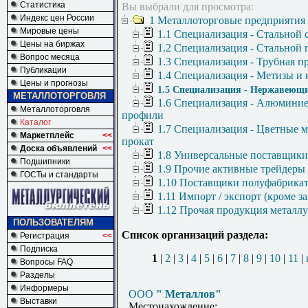
Статистика
Вы выбрали для просмотра:
Индекс цен России
1 Металлоторговые предприятия
Мировые цены
1.1 Специализация - Стальной 
Цены на биржах
1.2 Специализация - Стальной 
Вопрос месяца
1.3 Специализация - Трубная п
Публикации
1.4 Специализация - Метизы и
Цены и прогнозы
1.5 Специализация - Нержавеющи
МЕТАЛЛОТОРГОВЛЯ
1.6 Специализация - Алюминие
Металлоторговля
профили
Каталог
1.7 Специализация - Цветные 
Маркетплейс
<<
прокат
Доска объявлений
<<
1.8 Универсальные поставщики
Подшипники
1.9 Прочие активные трейдеры
ГОСТы и стандарты
1.10 Поставщики полуфабрикат
1.11 Импорт / экспорт (кроме з
1.12 Прочая продукция металл
ПОЛЬЗОВАТЕЛЯМ
Список организаций раздела:
Регистрация
<<
Подписка
1
|
2
|
3
|
4
|
5
|
6
|
7
|
8
|
9
|
10
|
11
|
Вопросы FAQ
Разделы
Информеры
ООО
" Металлов"
Выставки
Местонахождение: