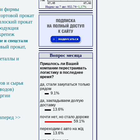
Индекс на 7 авг.:955.74
+1,17%
 и фирмы
сортовой прокат
плоский прокат
родукция
 крепеж
е и спецстали
вый прокат,
Вопрос месяца
металлы и
Пришлось ли Вашей
компании перестраивать
логистику в последнее
время?
ов и сырья
да, стали закупаться только
аводов)
рядом
9.1%
ургии
да, закладываем долгую
доставку
13.6%
вперед >>
почти нет, но стало дороже
59.1%
переходим с авто на ж/д
13.6%