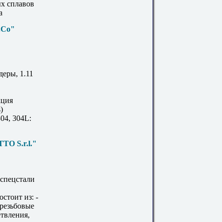
х сплавов
а
d.Co"
деры, 1.11
кция
)
04, 304L:
 S.r.l."
 спецстали
стоит из: -
 резьбовые
етвления,