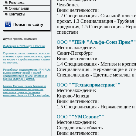
Реклама
Челябинск
О компании
Виды деятельности:
Контакты
1.2 Специализация - Стальной плоск
прокат, 1.3 Специализация - Трубная
Поиск по сайту
продукция, 1.5 Специализация - Не
спецстали
Другие проекты компании:
ООО
""ПКФ "Альфа-Союз Пром""
Инфляция в 2026 году в России
Местонахождение:
Санкт-Петербург
Строительство и финансы: новости
и анализ строительного рынка, цены
Виды деятельности:
на жилье и стройматериалы, ставки
по ипотеке.
1.4 Специализация - Метизы и крепеж
Специализация - Нержавеющие и спец
Российская недвижимость (RN.RU):
рынок коммерческой и жилой
Специализация - Цветные металлы и 
недвижимости и земли, ипотека и
оценка квартир и домов.
ООО
""Технаспромсервис""
Бензин Онлайн: рынок бензина и
горюче-смазочных материалов,
Местонахождение:
аналитика, цены и биржевые
Кирово-Чепецк
котировки. Каталог НПЗ и нефтебаз.
Виды деятельности:
1.5 Специализация - Нержавеющие и
ООО
""УМСервис""
Местонахождение:
Свердловская область
Виды деятельности: