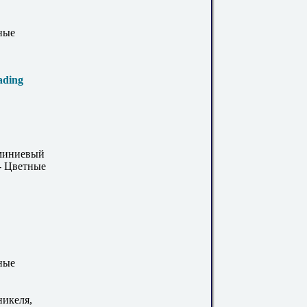
ные
ading
юминиевый
- Цветные
ные
никеля,