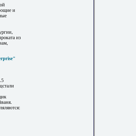
вой
еющие и
ные
ургии,
проката из
нам,
erprise"
.5
цстали
щик
йваня.
ляляются: