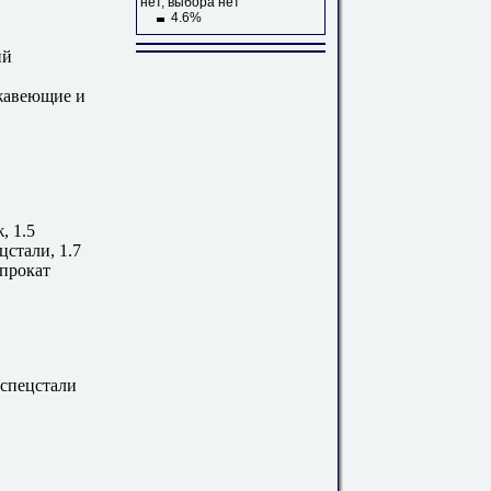
нет, выбора нет
4.6%
ий
ржавеющие и
, 1.5
стали, 1.7
прокат
 спецстали