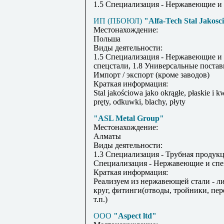
1.5 Специализация - Нержавеющие и
ИП (ПБОЮЛ)
"Alfa-Tech Stal Jakos
Местонахождение:
Польша
Виды деятельности:
1.5 Специализация - Нержавеющие и
спецстали, 1.8 Универсальные постав
Импорт / экспорт (кроме заводов)
Краткая информация:
Stal jakościowa jako okrągłe, płaskie i 
pręty, odkuwki, blachy, płyty
"ASL Metal Group"
Местонахождение:
Алматы
Виды деятельности:
1.3 Специализация - Трубная продукц
Специализация - Нержавеющие и спе
Краткая информация:
Реализуем из нержавеющей стали - лис
круг, фитинги(отводы, тройники, пе
т.п.)
ООО
"Aspect ltd"