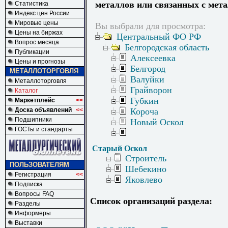
металлов или связанных с мет
Статистика
Индекс цен России
Мировые цены
Вы выбрали для просмотра:
Цены на биржах
Центральный ФО РФ
Вопрос месяца
Белгородская область
Публикации
Алексеевка
Цены и прогнозы
Белгород
МЕТАЛЛОТОРГОВЛЯ
Валуйки
Металлоторговля
Грайворон
Каталог
Губкин
Маркетплейс
<<
Доска объявлений
<<
Короча
Подшипники
Новый Оскол
ГОСТы и стандарты
Старый Оскол
Строитель
ПОЛЬЗОВАТЕЛЯМ
Шебекино
Регистрация
<<
Яковлево
Подписка
Вопросы FAQ
Список организаций раздела:
Разделы
Информеры
Выставки