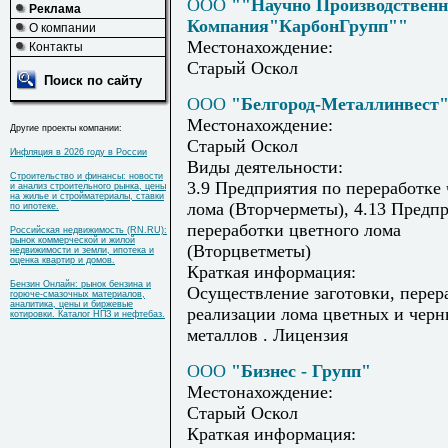
ООО
""Научно Производствен
Реклама
Компания"КарбонГрупп""
О компании
Местонахождение:
Контакты
Старый Оскол
Поиск по сайту
ООО
"Белгород-Металлинвест
Местонахождение:
Другие проекты компании:
Старый Оскол
Инфляция в 2026 году в России
Виды деятельности:
Строительство и финансы: новости
3.9 Предприятия по переработке
и анализ строительного рынка, цены
на жилье и стройматериалы, ставки
лома (Вторчерметы), 4.13 Предп
по ипотеке.
переработки цветного лома
Российская недвижимость (RN.RU):
рынок коммерческой и жилой
(Вторцветметы)
недвижимости и земли, ипотека и
оценка квартир и домов.
Краткая информация:
Бензин Онлайн: рынок бензина и
Осуществление заготовки, перер
горюче-смазочных материалов,
аналитика, цены и биржевые
реализации лома цветных и чер
котировки. Каталог НПЗ и нефтебаз.
металлов . Лицензия
ООО
"Бизнес - Групп"
Местонахождение:
Старый Оскол
Краткая информация: