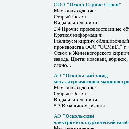
ООО
"Оскол Сервис Строй"
Местонахождение:
Старый Оскол
Виды деятельности:
2.4 Прочие производственные о
Краткая информация:
Реализуем кирпич облицовочны
производства ООО "ОСМиБТ" г.
Оскол и Железногорского кирпи
завода. Цвета: красный, абрикос,
слоно...
АО
"Оскольский завод
металлургического машиностр
Местонахождение:
Старый Оскол
Виды деятельности:
5.3 В машиностроении
АО
"Оскольский
электрометаллургический ком
Местонахождение: