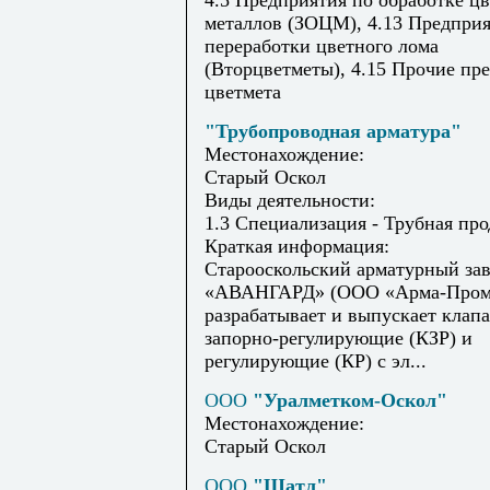
4.5 Предприятия по обработке ц
металлов (ЗОЦМ), 4.13 Предпри
переработки цветного лома
(Вторцветметы), 4.15 Прочие пр
цветмета
"Трубопроводная арматура"
Местонахождение:
Старый Оскол
Виды деятельности:
1.3 Специализация - Трубная пр
Краткая информация:
Старооскольский арматурный за
«АВАНГАРД» (ООО «Арма-Пром
разрабатывает и выпускает клап
запорно-регулирующие (КЗР) и
регулирующие (КР) с эл...
ООО
"Уралметком-Оскол"
Местонахождение:
Старый Оскол
ООО
"Шатл"