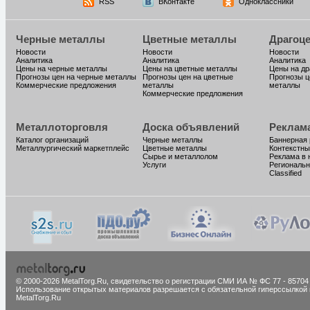
RSS
ВКонтакте
Одноклассники
Черные металлы
Цветные металлы
Драгоц
Новости
Новости
Новости
Аналитика
Аналитика
Аналитика
Цены на черные металлы
Цены на цветные металлы
Цены на д
Прогнозы цен на черные металлы
Прогнозы цен на цветные
Прогнозы ц
Коммерческие предложения
металлы
металлы
Коммерческие предложения
Металлоторговля
Доска объявлений
Реклам
Каталог организаций
Черные металлы
Баннерная
Металлургический маркетплейс
Цветные металлы
Контекстны
Сырье и металлолом
Реклама в 
Услуги
Региональн
Classified
© 2000-2026 MetalTorg.Ru,
cвидетельство о регистрации СМИ ИА № ФС 77 - 85704
Использование открытых материалов разрешается с обязательной гиперссылкой 
MetalTorg.Ru