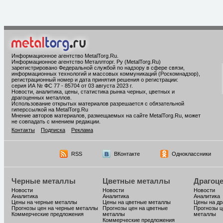
Информационное агентство MetalTorg.Ru
.
Информационное агентство Металлторг. Ру (MetalTorg.Ru)
зарегистрировано Федеральной службой по надзору в сфере связи,
информационных технологий и массовых коммуникаций (Роскомнадзор),
регистрационный номер и дата принятия решения о регистрации:
серия ИА № ФС 77 - 85704 от 03 августа 2023 г.
Новости, аналитика, цены, статистика рынка черных, цветных и
драгоценных металлов.
Использование открытых материалов разрешается с обязательной
гиперссылкой на MetalTorg.Ru
Мнение авторов материалов, размещаемых на сайте MetalTorg.Ru, может
не совпадать с мнением редакции.
Контакты
Подписка
Реклама
RSS
ВКонтакте
Одноклассники
Черные металлы
Цветные металлы
Драгоц
Новости
Новости
Новости
Аналитика
Аналитика
Аналитика
Цены на черные металлы
Цены на цветные металлы
Цены на д
Прогнозы цен на черные металлы
Прогнозы цен на цветные
Прогнозы ц
Коммерческие предложения
металлы
металлы
Коммерческие предложения