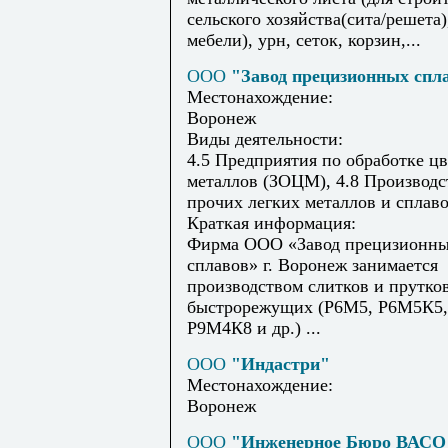
сельского хозяйства(сита/решета)
мебели), урн, сеток, корзин,...
ООО
"Завод прецизионных спл
Местонахождение:
Воронеж
Виды деятельности:
4.5 Предприятия по обработке ц
металлов (ЗОЦМ), 4.8 Производс
прочих легких металлов и сплав
Краткая информация:
Фирма ООО «Завод прецизионн
сплавов» г. Воронеж занимается
производством слитков и прутков
быстрорежущих (Р6М5, Р6М5К5,
Р9М4К8 и др.) ...
ООО
"Индастри"
Местонахождение:
Воронеж
ООО
"Инженерное Бюро ВАСО