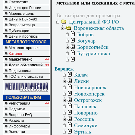
металлов или связанных с мет
Статистика
Индекс цен России
Мировые цены
Вы выбрали для просмотра:
Цены на биржах
Центральный ФО РФ
Вопрос месяца
Воронежская область
Публикации
Бобров
Цены и прогнозы
Богучар
МЕТАЛЛОТОРГОВЛЯ
Борисоглебск
Металлоторговля
Бутурлиновка
Каталог
Маркетплейс
<<
Доска объявлений
<<
Воронеж
Подшипники
Калач
ГОСТы и стандарты
Лиски
Нововоронеж
Новохоперск
ПОЛЬЗОВАТЕЛЯМ
Острогожск
Регистрация
<<
Павловск
Подписка
Поворино
Вопросы FAQ
Россошь
Разделы
Семилуки
Информеры
Эртиль
Выставки