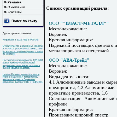
Реклама
О компании
Список организаций раздела:
Контакты
Поиск по сайту
ООО
""ВЛАСТ-МЕТАЛЛ""
Местонахождение:
Воронеж
Другие проекты компании:
Краткая информация:
Инфляция в 2026 году в России
Надежный поставщик цветного и
Строительство и финансы: новости
и анализ строительного рынка, цены
металлопроката и спецсталей.
на жилье и стройматериалы, ставки
по ипотеке.
ООО
"АВА-Трейд"
Российская недвижимость (RN.RU):
рынок коммерческой и жилой
Местонахождение:
недвижимости и земли, ипотека и
оценка квартир и домов.
Воронеж
Бензин Онлайн: рынок бензина и
Виды деятельности:
горюче-смазочных материалов,
аналитика, цены и биржевые
4.1 Алюминиевые заводы и сырь
котировки. Каталог НПЗ и нефтебаз.
предприятия, 4.2 Алюминиевые п
прокатные производства, 1.6
Специализация - Алюминиевый п
профили
Краткая информация:
Производим широкий спектр