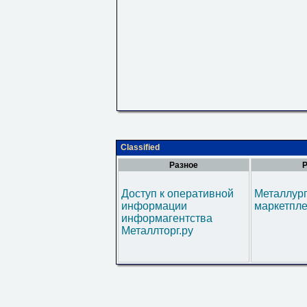
Classified
Разное
Р
Доступ к оперативной
Металлур
информации
маркетпл
информагентства
Металлторг.ру