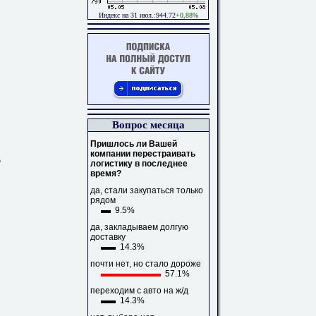
Индекс на 31 июл.:944.72
+0,88%
Вопрос месяца
Пришлось ли Вашей
компании перестраивать
ь
логистику в последнее
время?
да, стали закупаться только
рядом
9.5%
да, закладываем долгую
доставку
14.3%
почти нет, но стало дороже
57.1%
переходим с авто на ж/д
14.3%