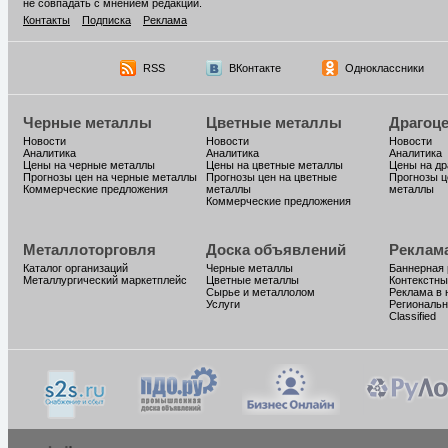
не совпадать с мнением редакции.
Контакты
Подписка
Реклама
RSS
ВКонтакте
Одноклассники
Черные металлы
Цветные металлы
Драгоц
Новости
Новости
Новости
Аналитика
Аналитика
Аналитика
Цены на черные металлы
Цены на цветные металлы
Цены на д
Прогнозы цен на черные металлы
Прогнозы цен на цветные
Прогнозы ц
Коммерческие предложения
металлы
металлы
Коммерческие предложения
Металлоторговля
Доска объявлений
Реклам
Каталог организаций
Черные металлы
Баннерная
Металлургический маркетплейс
Цветные металлы
Контекстны
Сырье и металлолом
Реклама в 
Услуги
Региональн
Classified