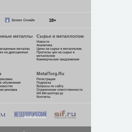
18+
Бизнес Онлайн
енные металлы
Сырье и металлолом
Новости
Аналитика
рагоценные металлы
Цены на сырье и металлолом
ен на драгоценные
Прогнозы цен на сырье и
металлолом
Коммерческие предложения
а
MetalTorg.Ru
 реклама
Регистрация
е объявления
Подписка
новостях
Вопросы по сайту
ая реклама
Ограничение ответственности
ИА Металлторг.ру
Контакты