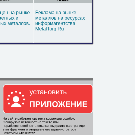
азное
Разное
цен на рынке
Реклама на рынке
ветных и
металлов на ресурсах
ых металлов.
информагентства
MetalTorg.Ru
На сайте работает система коррекции ошибок.
Обнаружив неточность в тексте или
неработоспособность ссылки, выделите на странице
этот фрагмент и отправьте его администратору
нажатием
Ctrl
+
Enter
.