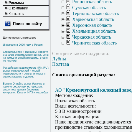
Ровненская область
Реклама
Сумская область
О компании
Тернопольская область
Контакты
Харьковская область
Поиск по сайту
Херсонская область
Хмельницкая область
Черкасская область
Другие проекты компании:
Черниговская область
Инфляция в 2026 году в России
Строительство и финансы: новости
Смотрите также подуровни:
и анализ строительного рынка, цены
на жилье и стройматериалы, ставки
Лубны
по ипотеке.
Полтава
Российская недвижимость (RN.RU):
рынок коммерческой и жилой
недвижимости и земли, ипотека и
Список организаций раздела:
оценка квартир и домов.
Бензин Онлайн: рынок бензина и
горюче-смазочных материалов,
АО
"Кременчугский колесный заво
аналитика, цены и биржевые
котировки. Каталог НПЗ и нефтебаз.
Местонахождение:
Полтавская область
Виды деятельности:
5.3 В машиностроении
Краткая информация:
Наше предприятие специализируется
производстве стальных холодношта