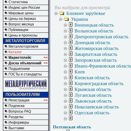
Статистика
Вы выбрали для просмотра:
Индекс цен России
Ближнее зарубежье
Мировые цены
Цены на биржах
Украина
Вопрос месяца
Винницкая область
Публикации
Волынская область
Цены и прогнозы
Днепропетровская область
МЕТАЛЛОТОРГОВЛЯ
Донецкая область
Металлоторговля
Житомирская область
Каталог
Закарпатская область
Маркетплейс
<<
Запорожская область
Доска объявлений
<<
Ивано-Франковская област
Подшипники
Киев
ГОСТы и стандарты
Киевская область
Кировоградская область
Крымская область
ПОЛЬЗОВАТЕЛЯМ
Луганская область
Регистрация
<<
Львовская область
Подписка
Николаевская область
Вопросы FAQ
Одесская область
Разделы
Информеры
Полтавская область
Выставки