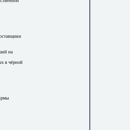
йственной
Поставщики
ший на
х в чёрной
ирмы