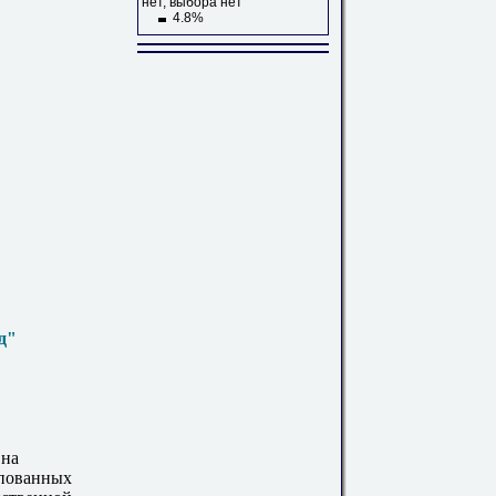
нет, выбора нет
4.8%
д"
 на
мпованных