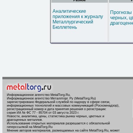
Разное
Р
Аналитические
Прогнозы 
приложения к журналу
черных, ц
Металлургический
драгоценн
Бюллетень
Информационное агентство MetalTorg.Ru
.
Информационное агентство Металлторг. Ру (MetalTorg.Ru)
зарегистрировано Федеральной службой по надзору в сфере связи,
информационных технологий и массовых коммуникаций (Роскомнадзор),
регистрационный номер и дата принятия решения о регистрации:
серия ИА № ФС 77 - 85704 от 03 августа 2023 г.
Новости, аналитика, цены, статистика рынка черных, цветных и
драгоценных металлов.
Использование открытых материалов разрешается с обязательной
гиперссылкой на MetalTorg.Ru
Мнение авторов материалов, размещаемых на сайте MetalTorg.Ru, может