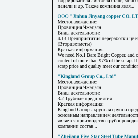
гофрированная листовая сталь, мног
панели и др. Также компания явля...
ООО
"Jinhua Jinyang copper CO. L
Местонахождение:
Провинция Чжэцзян
Виды деятельности:
4.13 Предприятития переработки цве
(Вторцветметы)
Краткая информация:
We need No.1 Bare Bright Copper, and 
content of more than 97% of the scrap. If
scrap price and quality meet our condition
"Kingland Group Co., Ltd"
Местонахождение:
Провинция Чжэцзян
Виды деятельности:
3.2 Трубные предприятия
Краткая информация:
Kingland Group - крупная группа пре
основным направлением деятельност
является производство трубопроводо
компании состав...
"Zhejiang Five-Star Steel Tube Manuf