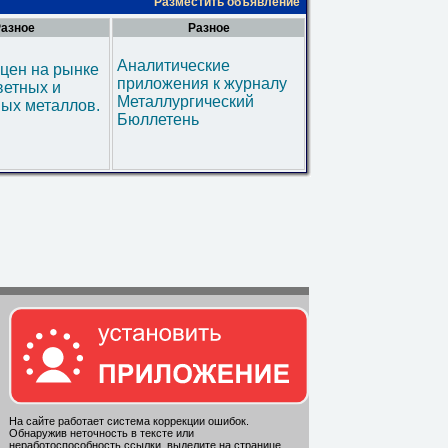
Разместить объявление
азное
Разное
Аналитические
цен на рынке
приложения к журналу
ветных и
Металлургический
ых металлов.
Бюллетень
На сайте работает система коррекции ошибок.
Обнаружив неточность в тексте или
неработоспособность ссылки, выделите на странице