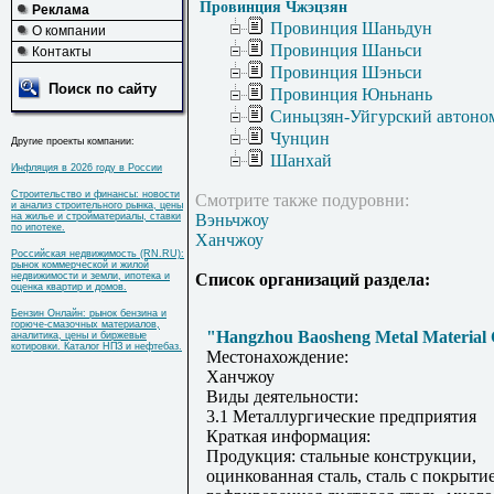
Провинция Чжэцзян
Реклама
Провинция Шаньдун
О компании
Провинция Шаньси
Контакты
Провинция Шэньси
Поиск по сайту
Провинция Юньнань
Синьцзян-Уйгурский автоно
Чунцин
Другие проекты компании:
Шанхай
Инфляция в 2026 году в России
Строительство и финансы: новости
Смотрите также подуровни:
и анализ строительного рынка, цены
на жилье и стройматериалы, ставки
Вэньчжоу
по ипотеке.
Ханчжоу
Российская недвижимость (RN.RU):
рынок коммерческой и жилой
недвижимости и земли, ипотека и
Список организаций раздела:
оценка квартир и домов.
Бензин Онлайн: рынок бензина и
горюче-смазочных материалов,
"Hangzhou Baosheng Metal Material C
аналитика, цены и биржевые
котировки. Каталог НПЗ и нефтебаз.
Местонахождение:
Ханчжоу
Виды деятельности:
3.1 Металлургические предприятия
Краткая информация:
Продукция: стальные конструкции,
оцинкованная сталь, сталь с покрыти