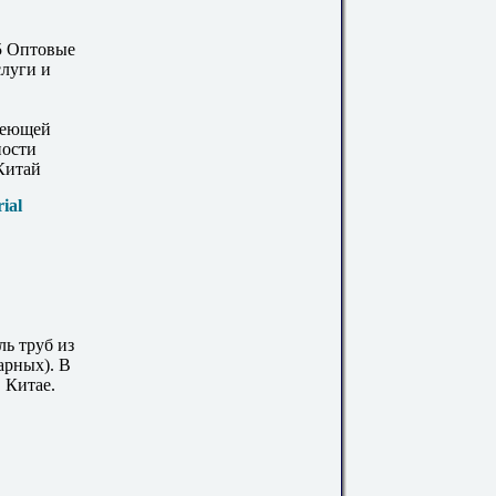
5 Оптовые
слуги и
веющей
ности
Китай
ial
ь труб из
арных). В
 Китае.