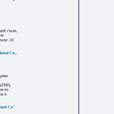
ей стали.
ем
тали: 10
ional Co.,
ирмы
 (ZMI),
им из
ов в
Steel Co"