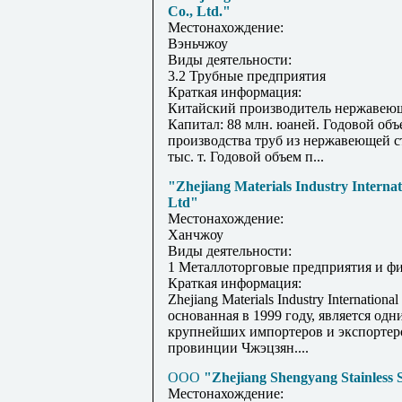
Co., Ltd."
Местонахождение:
Вэньчжоу
Виды деятельности:
3.2 Трубные предприятия
Краткая информация:
Китайский производитель нержавеющ
Капитал: 88 млн. юаней. Годовой объ
производства труб из нержавеющей с
тыс. т. Годовой объем п...
"Zhejiang Materials Industry Internat
Ltd"
Местонахождение:
Ханчжоу
Виды деятельности:
1 Металлоторговые предприятия и ф
Краткая информация:
Zhejiang Materials Industry International
основанная в 1999 году, является одн
крупнейших импортеров и экспортер
провинции Чжэцзян....
ООО
"Zhejiang Shengyang Stainless 
Местонахождение: