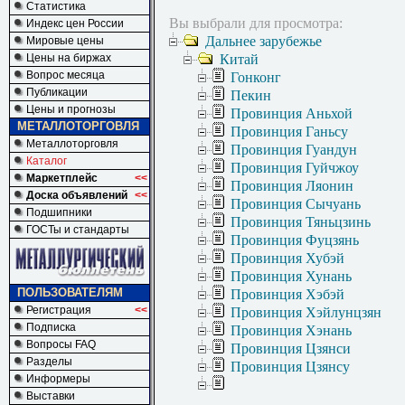
Статистика
Вы выбрали для просмотра:
Индекс цен России
Дальнее зарубежье
Мировые цены
Цены на биржах
Китай
Вопрос месяца
Гонконг
Публикации
Пекин
Цены и прогнозы
Провинция Аньхой
МЕТАЛЛОТОРГОВЛЯ
Провинция Ганьсу
Металлоторговля
Провинция Гуандун
Каталог
Провинция Гуйчжоу
Маркетплейс
<<
Провинция Ляонин
Доска объявлений
<<
Провинция Сычуань
Подшипники
Провинция Тяньцзинь
ГОСТы и стандарты
Провинция Фуцзянь
Провинция Хубэй
Провинция Хунань
ПОЛЬЗОВАТЕЛЯМ
Провинция Хэбэй
Регистрация
<<
Провинция Хэйлунцзян
Подписка
Провинция Хэнань
Вопросы FAQ
Провинция Цзянси
Разделы
Провинция Цзянсу
Информеры
Выставки