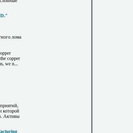
ослойные
TD."
тного лома
copper
 the copper
s, we n...
дприятий,
и которой
в. Активы
acturing