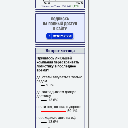
Индекс на 7 авг.:955.74
+1,17%
Вопрос месяца
Пришлось ли Вашей
компании перестраивать
логистику в последнее
время?
да, стали закупаться только
рядом
9.1%
да, закладываем долгую
доставку
13.6%
почти нет, но стало дороже
59.1%
переходим с авто на ж/д
13.6%