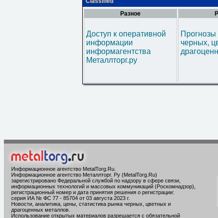
Classified
Разное
Р
Доступ к оперативной
Прогнозы 
информации
черных, ц
информагентства
драгоценн
Металлторг.ру
Информационное агентство MetalTorg.Ru
.
Информационное агентство Металлторг. Ру (MetalTorg.Ru)
зарегистрировано Федеральной службой по надзору в сфере связи,
информационных технологий и массовых коммуникаций (Роскомнадзор),
регистрационный номер и дата принятия решения о регистрации:
серия ИА № ФС 77 - 85704 от 03 августа 2023 г.
Новости, аналитика, цены, статистика рынка черных, цветных и
драгоценных металлов.
Использование открытых материалов разрешается с обязательной