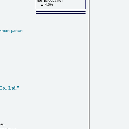
нет, выбора нет
4.6%
мный район
o., Ltd."
ем,