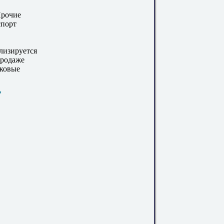
Прочие
спорт
лизируется
продаже
гковые
"