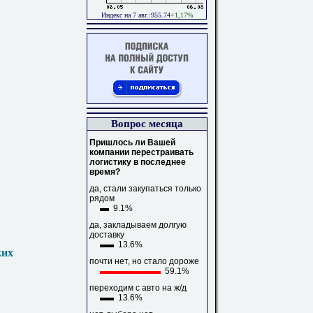
Индекс на 7 авг.:955.74
+1,17%
Вопрос месяца
Пришлось ли Вашей
компании перестраивать
логистику в последнее
время?
да, стали закупаться только
рядом
9.1%
да, закладываем долгую
доставку
13.6%
ких
почти нет, но стало дороже
59.1%
переходим с авто на ж/д
13.6%