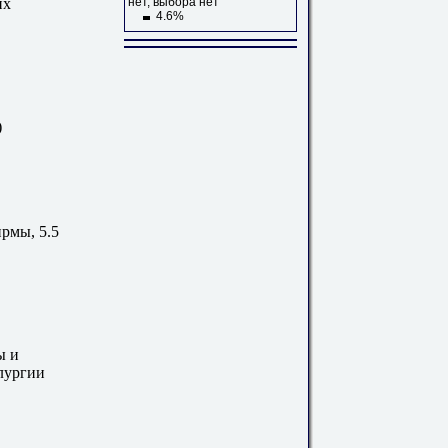
их
нет, выбора нет
4.6%
)
рмы, 5.5
ы и
ллургии