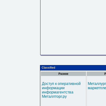
Classified
Разное
Р
Доступ к оперативной
Металлур
информации
маркетпл
информагентства
Металлторг.ру