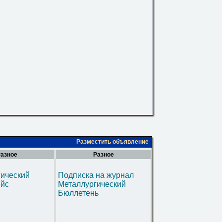
Разместить объявление
азное
Разное
гический
Подписка на журнал
ейс
Металлургический
Бюллетень