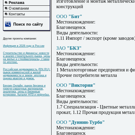
Изготовление и монтаж металлическ
Реклама
конструкций
О компании
Контакты
ООО
"Бит"
Местонахождение:
Поиск по сайту
Благовещенск
Виды деятельности:
1.11 Импорт / экспорт (кроме заводов
Другие проекты компании:
Инфляция в 2026 году в России
ЗАО
"БКЗ"
Местонахождение:
Строительство и финансы: новости
и анализ строительного рынка, цены
Благовещенск
на жилье и стройматериалы, ставки
по ипотеке.
Виды деятельности:
1 Металлоторговые предприятия и фи
Российская недвижимость (RN.RU):
рынок коммерческой и жилой
Прочие потребители металла
недвижимости и земли, ипотека и
оценка квартир и домов.
ООО
"Виктория"
Бензин Онлайн: рынок бензина и
горюче-смазочных материалов,
Местонахождение:
аналитика, цены и биржевые
котировки. Каталог НПЗ и нефтебаз.
Благовещенск
Виды деятельности:
1.7 Специализация - Цветные металл
прокат, 1.12 Прочая продукция мета
ООО
"Дуннин-Турбо"
Местонахождение:
Благовещенск