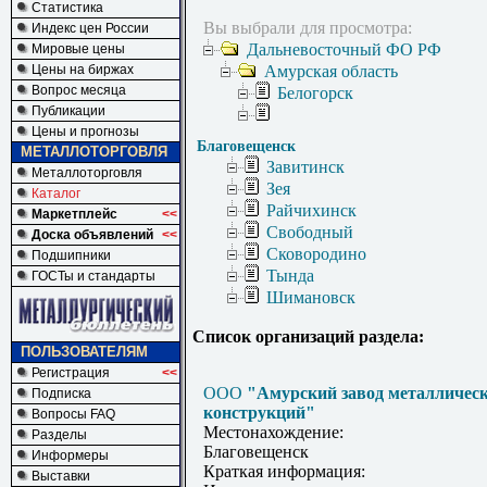
Статистика
Вы выбрали для просмотра:
Индекс цен России
Дальневосточный ФО РФ
Мировые цены
Цены на биржах
Амурская область
Вопрос месяца
Белогорск
Публикации
Цены и прогнозы
Благовещенск
МЕТАЛЛОТОРГОВЛЯ
Завитинск
Металлоторговля
Зея
Каталог
Райчихинск
Маркетплейс
<<
Свободный
Доска объявлений
<<
Сковородино
Подшипники
Тында
ГОСТы и стандарты
Шимановск
Список организаций раздела:
ПОЛЬЗОВАТЕЛЯМ
Регистрация
<<
ООО
"Амурский завод металличес
Подписка
конструкций"
Вопросы FAQ
Местонахождение:
Разделы
Благовещенск
Информеры
Краткая информация:
Выставки