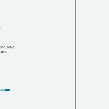
"
ого лома
ятия
пания -