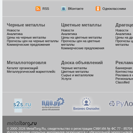
RSS
ВКонтакте
Одноклассники
Черные металлы
Цветные металлы
Драгоц
Новости
Новости
Новости
Аналитика
Аналитика
Аналитика
Цены на черные металлы
Цены на цветные металлы
Цены на д
Прогнозы цен на черные металлы
Прогнозы цен на цветные
Прогнозы ц
Коммерческие предложения
металлы
металлы
Коммерческие предложения
Металлоторговля
Доска объявлений
Реклам
Каталог организаций
Черные металлы
Баннерная
Металлургический маркетплейс
Цветные металлы
Контекстны
Сырье и металлолом
Реклама в 
Услуги
Региональн
Classified
© 2000-2026 MetalTorg.Ru,
cвидетельство о регистрации СМИ ИА № ФС 77 - 85704
Использование открытых материалов разрешается с обязательной гиперссылкой 