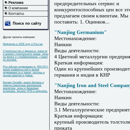
Реклама
предпредительных сerрвис и
О компании
конкурентоспособных цен все эт
Контакты
предлагаем своим клиентам. Мы
поставить: 1. Оцинков...
Поиск по сайту
"Nanjing Germanium"
Местонахождение:
Другие проекты компании:
Нанкин
Инфляция в 2026 году в России
Виды деятельности:
Строительство и финансы: новости
и анализ строительного рынка, цены
4 Цветной металлургии предпри
на жилье и стройматериалы, ставки
по ипотеке.
Краткая информация:
Российская недвижимость (RN.RU):
Один из крупнейших производит
рынок коммерческой и жилой
недвижимости и земли, ипотека и
германия и индия в КНР
оценка квартир и домов.
Бензин Онлайн: рынок бензина и
"Nanjing Iron and Steel Compan
горюче-смазочных материалов,
аналитика, цены и биржевые
Местонахождение:
котировки. Каталог НПЗ и нефтебаз.
Нанкин
Виды деятельности:
3.1 Металлургические предприят
Краткая информация:
крупный производитель толстол
проката