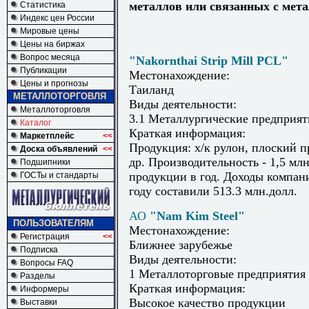
металлов или связанных с мет
Статистика
Индекс цен России
Мировые цены
Цены на биржах
Вопрос месяца
"Nakornthai Strip Mill PCL"
Публикации
Местонахождение:
Цены и прогнозы
Таиланд
МЕТАЛЛОТОРГОВЛЯ
Виды деятельности:
Металлоторговля
3.1 Металлургические предприят
Каталог
Краткая информация:
Маркетплейс
<<
Продукция: х/к рулон, плоский п
Доска объявлений
<<
др. Производительность - 1,5 млн
Подшипники
продукции в год. Доходы компан
ГОСТы и стандарты
году составили 513.3 млн.долл.
АО
"Nam Kim Steel"
ПОЛЬЗОВАТЕЛЯМ
Местонахождение:
Регистрация
<<
Ближнее зарубежье
Подписка
Виды деятельности:
Вопросы FAQ
1 Металлоторговые предприятия
Разделы
Краткая информация:
Информеры
Высокое качество продукции
Выставки