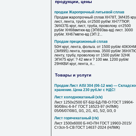
продукции, цены
продам Жаропрочный литьевой сплав
Продам жаропрочный сплав ХН78Т, ЭИ435 круг
лист, лента, труба. от2500 руб\кг ХН77ТЮР,
ЭИ437Б круг, лист, труба, проволоку. от2500
руб/кг ХН68вмтюк-вд (ЭП693ва-вд) лист. 3000
руб/кг. ХН67мвтю-вд (ЭП 2...
Продам прецизионный сплав
50Н круг, лента, фольга. от 1500 руб/кг 40КХН
(ЭИ995) лента, проволока. 3500 руб/кг 36НХТ
ленту, трубу, проволоку от 1500 руб/кг 32НК
ЭП475 круг: ? 42 мм и ? 100 мм. 1200 руб/кг
29НКВИ круг, лента, л...
Товары и услуги
Продам Лист AISI 304 (06-12 мм) — Складско
хранение. Цена 230 руб./кг с НДС!
Лист холоднокатаный (х/к)
Лист 1250х2500 БТ-БШ-БД-ПВ-О ГОСТ 19904-
90/08пс-6-II-Г ГОСТ 16523-97 (НЛМК)
05/06/07/08/1, 0/1, 2/1, 4/1, 5/2, 0/3, 0
Лист горячекатаный (г/к)
Лист 1500х6000 Б-НО-ПН ГОСТ 19903-2015/
Ст3сп-5-СВ ГОСТ 14637-2024 (НЛМК)