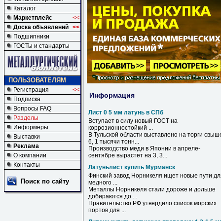
Каталог
Маркетплейс
<<
Доска объявлений
<<
Подшипники
ГОСТы и стандарты
ПОЛЬЗОВАТЕЛЯМ
Регистрация
<<
Информация
Подписка
Вопросы FAQ
Лист 0 5 мм латунь в СПб
Разделы
Вступает
в
силу новый ГОСТ на
Информеры
коррозионностойкий ...
В
Тульской области выставлено на торги свыш
Выставки
6, 1 тысячи тонн...
Реклама
Производство меди
в
Японии
в
апреле-
О компании
сентябре вырастет на 3, 3...
Контакты
Латуньлист купить Мурманск
Финский завод Норникеля ищет новые пути дл
Поиск по сайту
медного ...
Металлы Норникеля стали дороже и дольше
добираются до ...
Правительство РФ утвердило список морских
портов для ...