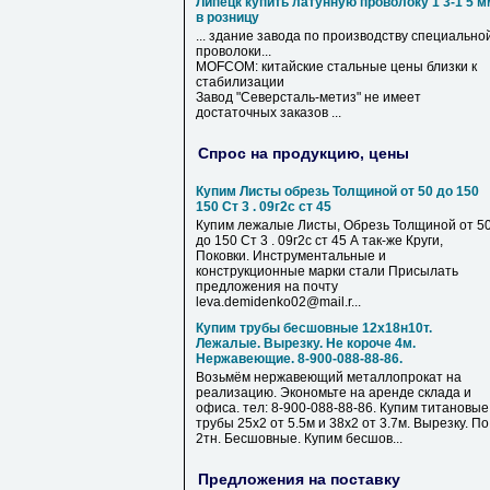
Липецк купить латунную проволоку 1 3-1 5 м
в розницу
... здание завода по производству специально
проволоки
...
MOFCOM: китайские стальные цены близки к
стабилизации
Завод "Северсталь-метиз" не имеет
достаточных заказов ...
Спрос на продукцию, цены
Купим Листы обрезь Толщиной от 50 до 150
150 Ст 3 . 09г2с ст 45
Купим лежалые Листы, Обрезь Толщиной от 5
до 150 Ст 3 . 09г2с ст 45 А так-же Круги,
Поковки. Инструментальные и
конструкционные марки стали Присылать
предложения на почту
leva.demidenko02@mail.r...
Купим трубы бесшовные 12х18н10т.
Лежалые. Вырезку. Не короче 4м.
Нержавеющие. 8-900-088-88-86.
Возьмём нержавеющий металлопрокат на
реализацию. Экономьте на аренде склада и
офиса. тел: 8-900-088-88-86. Купим титановые
трубы 25х2 от 5.5м и 38х2 от 3.7м. Вырезку. По
2тн. Бесшовные. Купим бесшов...
Предложения на поставку