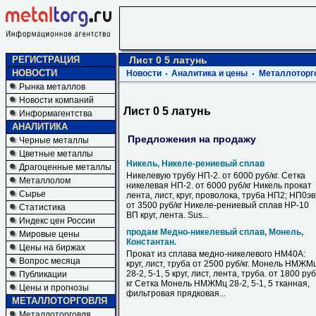
РЕГИСТРАЦИЯ
Лист 0 5 латунь
НОВОСТИ
Новости
Аналитика и цены
Металлоторг
Рынка металлов
Новости компаний
Лист 0 5 латунь
Информагентства
АНАЛИТИКА
Предложения на продажу
Черные металлы
Цветные металлы
Никель, Никеле-рениевый сплав
Драгоценные металлы
Никелевую трубу НП-2. от 6000 руб/кг. Сетка
Металлолом
никелевая НП-2. от 6000 руб/кг Никель прокат
Сырье
лента, лист, круг, проволока, труба НП2; НП0э
от 3500 руб/кг Никеле-рениевый сплав НР-10
Статистика
ВП круг, лента. Sus...
Индекс цен России
продам Медно-никелевый сплав, Монель,
Мировые цены
Константан.
Цены на биржах
Прокат из сплава медно-никелевого НМ40А:
Вопрос месяца
круг, лист, труба от 2500 руб/кг. Монель НМЖМ
28-2, 5-1, 5 круг, лист, лента, труба. от 1800 руб
Публикации
кг Сетка Монель НМЖМц 28-2, 5-1, 5 тканная,
Цены и прогнозы
фильтровая прядковая...
МЕТАЛЛОТОРГОВЛЯ
Металлоторговля