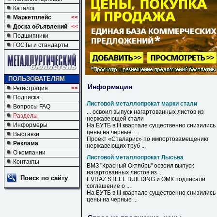
Каталог
Маркетплейс
<<
Доска объявлений
<<
Подшипники
ГОСТы и стандарты
ПОЛЬЗОВАТЕЛЯМ
Информация
Регистрация
<<
Подписка
Листовой металлопрокат марки стали
Вопросы FAQ
... освоил выпуск нагартованных листов из
Разделы
нержавеющей
стали
Информеры
На БУТБ в III квартале существенно снизились
цены на черные ...
Выставки
Проект «Сталарис» по импортозамещению
Реклама
нержавеющих труб ...
О компании
Листовой металлопрокат Лысьва
Контакты
ВМЗ "Красный Октябрь" освоил выпуск
нагартованных листов из ...
Поиск по сайту
EVRAZ STEEL BUILDING и ОМК подписали
соглашение о ...
На БУТБ в III квартале существенно снизились
цены на черные ...