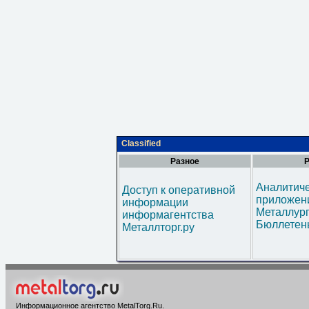
Classified
Разное
Р
Аналитич
Доступ к оперативной
приложени
информации
Металлур
информагентства
Бюллетен
Металлторг.ру
Информационное агентство MetalTorg.Ru
.