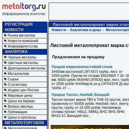
РЕГИСТРАЦИЯ
Листовой металлопрокат марка стали
НОВОСТИ
Новости
Аналитика и цены
Металлоторг
Рынка металлов
Новости компаний
Листовой металлопрокат марка ст
Информагентства
АНАЛИТИКА
Предложения на продажу
Черные металлы
Цветные металлы
Продам коррозионностойкий сплав
Драгоценные металлы
ХН65мв хастеллой (ЭП 567) труба, лист. от
Металлолом
3200 руб/кг. Прутки из сплава ХК62М6Л ? 34 -3
Сырье
мм. 6000 руб/кг 46ХНМ (ЭП630) круг, лист, труб
от 2000 руб/кг ХН40мдтю уи д (ЭП543УИ Д) круг
Статистика
труба. от ...
Индекс цен России
Продам Тантал, Ниобий, Ванадий
Мировые цены
Тантал прокат марок ТВЧ и ТАВ-10 пруток, лист
Цены на биржах
проволоку от 45000 руб/кг. Ниобий: лист, ленту,
Вопрос месяца
пруток, трубу, от 25 000 руб/кг. Ниобиевые
сплавы прокат: НбЦ1; 5ВМЦ; ВН2; ВН3; ВН6;
Публикации
ВН10-1С Ванадий про...
Цены и прогнозы
МЕТАЛЛОТОРГОВЛЯ
Металлоторговля