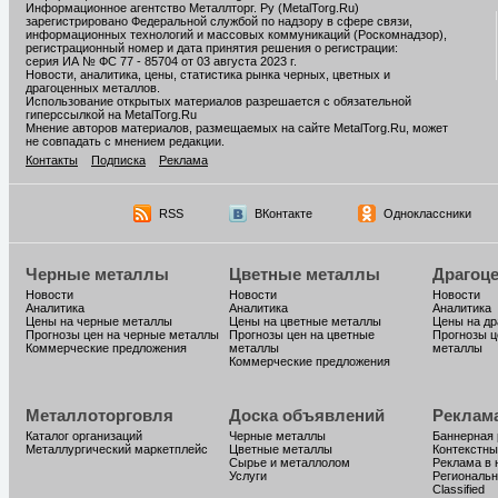
Информационное агентство Металлторг. Ру (MetalTorg.Ru)
зарегистрировано Федеральной службой по надзору в сфере связи,
информационных технологий и массовых коммуникаций (Роскомнадзор),
регистрационный номер и дата принятия решения о регистрации:
серия ИА № ФС 77 - 85704 от 03 августа 2023 г.
Новости, аналитика, цены, статистика рынка черных, цветных и
драгоценных металлов.
Использование открытых материалов разрешается с обязательной
гиперссылкой на MetalTorg.Ru
Мнение авторов материалов, размещаемых на сайте MetalTorg.Ru, может
не совпадать с мнением редакции.
Контакты
Подписка
Реклама
RSS
ВКонтакте
Одноклассники
Черные металлы
Цветные металлы
Драгоц
Новости
Новости
Новости
Аналитика
Аналитика
Аналитика
Цены на черные металлы
Цены на цветные металлы
Цены на д
Прогнозы цен на черные металлы
Прогнозы цен на цветные
Прогнозы ц
Коммерческие предложения
металлы
металлы
Коммерческие предложения
Металлоторговля
Доска объявлений
Реклам
Каталог организаций
Черные металлы
Баннерная
Металлургический маркетплейс
Цветные металлы
Контекстны
Сырье и металлолом
Реклама в 
Услуги
Региональн
Classified