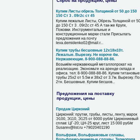
Спрос на продукцию, цены
Купим Листы обрезь Толщиной от 50 до 150
150 Ст 3 . 09г2с ст 45
Купим лежалые Листы, Обрезь Толщиной от 5
до 150 Ст 3 . 09г2с ст 45 А так-же Круги,
Поковки. Инструментальные и
конструкционные марки стали Присылать
предложения на почту
leva.demidenko02@mail.r...
Купим трубы бесшовные 12х18н10т.
Лежалые. Вырезку. Не короче 4м.
Нержавеющие. 8-900-088-88-86.
Возьмём нержавеющий металлопрокат на
реализацию. Экономьте на аренде склада и
офиса. тел: 8-900-088-88-86. Купим титановые
трубы 25х2 от 5.5м и 38х2 от 3.7м. Вырезку. По
2тн. Бесшовные. Купим бесшов...
Предложения на поставку
продукции, цены
Продам Цирконий
Цирконий: прутки, трубы, листы, ленту, марок
Э100, Э110, Э125 от 6000 руб/кг Циркониевый
сплав: ЦГ-20; ЦН-25 круг, лист 15 000 руб/кг
Susarev@list.ru +79020401190
Вольфрам, Вольфрамовые сплавы,
Вольфрамо-рениевые сплавы, Термопара