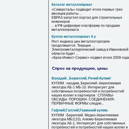
Каталог металлопрокат
«Северсталь» подводит итоги первых трех
месяцев работы ...
ЕВРАЗ запустил портал для строительных
инженеров
... в РФ цифровую платформу по продаже
металлопроката
Куплю металлопрокат б у
Рост индекса цен металлоторговли
продолжается. Текущее ...
Электрометаллургический завод в Ивановской
области будет ...
«Брок-Инвест-Сервис» подвел итоги 2009 года
Спрос на продукцию, цены
Ванадий , Бериллий, Рений Купим!
КУПИМ : неодим, Бериллий.-бериллиевая
лигатура АБ-1 МБ-10. Интересует для
собственных потребностей и потребностей
наших коллег и партнеров : СПЛАВЫ-
ОКСИДЫ- ПОРОШКИ- СОЕДИНЕНИЯ-
ПЕРВИЧНЫЕ ФОРМЫ следую...
Гафний;Галлий;Германий купим.
КУПИМ : Бериллий. Медно-бериллиевая
лигатура МБ1(10), Алюмо-Бериллиевая
лигатура АБ-1. Интересует для собственных
потребностей и потребностей наших коллег и