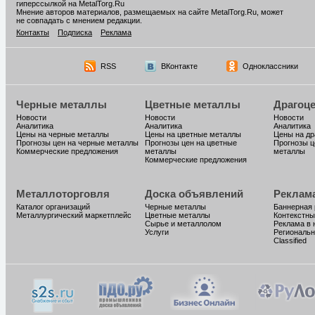
гиперссылкой на MetalTorg.Ru
Мнение авторов материалов, размещаемых на сайте MetalTorg.Ru, может
не совпадать с мнением редакции.
Контакты
Подписка
Реклама
RSS
ВКонтакте
Одноклассники
Черные металлы
Цветные металлы
Драгоц
Новости
Новости
Новости
Аналитика
Аналитика
Аналитика
Цены на черные металлы
Цены на цветные металлы
Цены на д
Прогнозы цен на черные металлы
Прогнозы цен на цветные
Прогнозы ц
Коммерческие предложения
металлы
металлы
Коммерческие предложения
Металлоторговля
Доска объявлений
Реклам
Каталог организаций
Черные металлы
Баннерная
Металлургический маркетплейс
Цветные металлы
Контекстны
Сырье и металлолом
Реклама в 
Услуги
Региональн
Classified