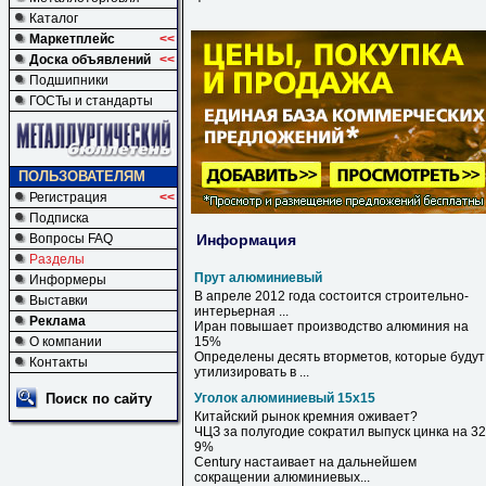
Каталог
Маркетплейс
<<
Доска объявлений
<<
Подшипники
ГОСТы и стандарты
ПОЛЬЗОВАТЕЛЯМ
Регистрация
<<
Подписка
Информация
Вопросы FAQ
Разделы
Прут алюминиевый
Информеры
В апреле 2012 года состоится строительно-
Выставки
интерьерная ...
Реклама
Иран повышает производство алюминия на
О компании
15%
Определены десять вторметов, которые будут
Контакты
утилизировать в ...
Поиск по сайту
Уголок алюминиевый 15х15
Китайский рынок кремния оживает?
ЧЦЗ за полугодие сократил выпуск цинка на 32
9%
Century настаивает на дальнейшем
сокращении
алюминиевых
...