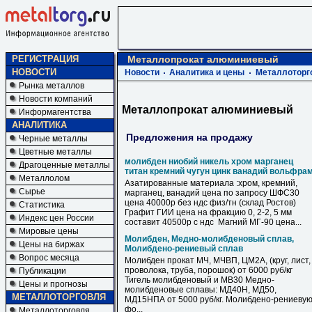
РЕГИСТРАЦИЯ
Металлопрокат алюминиевый
НОВОСТИ
Новости
Аналитика и цены
Металлоторг
Рынка металлов
Новости компаний
Металлопрокат алюминиевый
Информагентства
АНАЛИТИКА
Предложения на продажу
Черные металлы
Цветные металлы
молибден ниобий никель хром марганец
Драгоценные металлы
титан кремний чугун цинк ванадий вольфра
Металлолом
Азатированные материала :хром, кремний,
Сырье
марганец, ванадий цена по запросу ШФС30
цена 40000р без ндс физ/тн (склад Ростов)
Статистика
Графит ГИИ цена на фракцию 0, 2-2, 5 мм
Индекс цен России
составит 40500р с ндс Магний МГ-90 цена...
Мировые цены
Молибден, Медно-молибденовый сплав,
Цены на биржах
Молибдено-рениевый сплав
Вопрос месяца
Молибден прокат МЧ, МЧВП, ЦМ2А, (круг, лист,
проволока, труба, порошок) от 6000 руб/кг
Публикации
Тигель молибденовый и МВ30 Медно-
Цены и прогнозы
молибденовые сплавы: МД40Н, МД50,
МЕТАЛЛОТОРГОВЛЯ
МД15НПА от 5000 руб/кг. Молибдено-рениеву
фо...
Металлоторговля