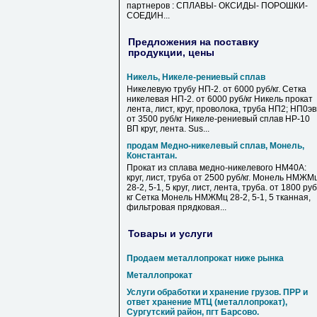
партнеров : СПЛАВЫ- ОКСИДЫ- ПОРОШКИ-
СОЕДИН...
Предложения на поставку
продукции, цены
Никель, Никеле-рениевый сплав
Никелевую трубу НП-2. от 6000 руб/кг. Сетка
никелевая НП-2. от 6000 руб/кг Никель прокат
лента, лист, круг, проволока, труба НП2; НП0э
от 3500 руб/кг Никеле-рениевый сплав НР-10
ВП круг, лента. Sus...
продам Медно-никелевый сплав, Монель,
Константан.
Прокат из сплава медно-никелевого НМ40А:
круг, лист, труба от 2500 руб/кг. Монель НМЖМ
28-2, 5-1, 5 круг, лист, лента, труба. от 1800 руб
кг Сетка Монель НМЖМц 28-2, 5-1, 5 тканная,
фильтровая прядковая...
Товары и услуги
Продаем металлопрокат ниже рынка
Металлопрокат
Услуги обработки и хранение грузов. ПРР и
ответ хранение МТЦ (металлопрокат),
Сургутский район, пгт Барсово.