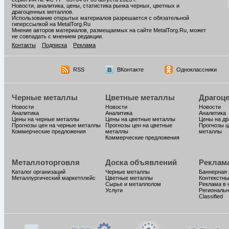
Новости, аналитика, цены, статистика рынка черных, цветных и
драгоценных металлов.
Использование открытых материалов разрешается с обязательной
гиперссылкой на MetalTorg.Ru
Мнение авторов материалов, размещаемых на сайте MetalTorg.Ru, может
не совпадать с мнением редакции.
Контакты
Подписка
Реклама
RSS
ВКонтакте
Одноклассники
Черные металлы
Цветные металлы
Драгоц
Новости
Новости
Новости
Аналитика
Аналитика
Аналитика
Цены на черные металлы
Цены на цветные металлы
Цены на д
Прогнозы цен на черные металлы
Прогнозы цен на цветные
Прогнозы ц
Коммерческие предложения
металлы
металлы
Коммерческие предложения
Металлоторговля
Доска объявлений
Реклам
Каталог организаций
Черные металлы
Баннерная
Металлургический маркетплейс
Цветные металлы
Контекстны
Сырье и металлолом
Реклама в 
Услуги
Региональн
Classified