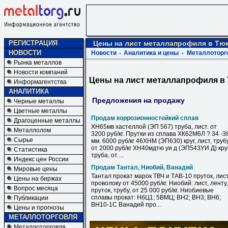
РЕГИСТРАЦИЯ
Цены на лист металлапрофиля в Тю
НОВОСТИ
Новости
Аналитика и цены
Металлоторг
Рынка металлов
Новости компаний
Цены на лист металлапрофиля в
Информагентства
АНАЛИТИКА
Предложения на продажу
Черные металлы
Цветные металлы
Продам коррозионностойкий сплав
Драгоценные металлы
ХН65мв хастеллой (ЭП 567) труба, лист. от
Металлолом
3200 руб/кг. Прутки из сплава ХК62М6Л ? 34 -3
Сырье
мм. 6000 руб/кг 46ХНМ (ЭП630) круг, лист, труб
от 2000 руб/кг ХН40мдтю уи д (ЭП543УИ Д) круг
Статистика
труба. от ...
Индекс цен России
Продам Тантал, Ниобий, Ванадий
Мировые цены
Тантал прокат марок ТВЧ и ТАВ-10 пруток, лист
Цены на биржах
проволоку от 45000 руб/кг. Ниобий: лист, ленту,
Вопрос месяца
пруток, трубу, от 25 000 руб/кг. Ниобиевые
сплавы прокат: НбЦ1; 5ВМЦ; ВН2; ВН3; ВН6;
Публикации
ВН10-1С Ванадий про...
Цены и прогнозы
МЕТАЛЛОТОРГОВЛЯ
Металлоторговля