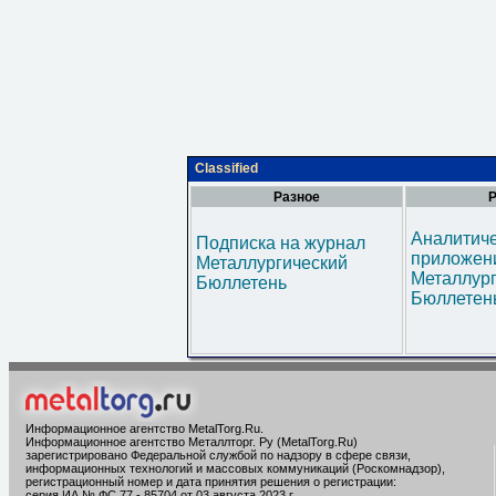
Classified
Разное
Р
Аналитич
Подписка на журнал
приложени
Металлургический
Металлур
Бюллетень
Бюллетен
Информационное агентство MetalTorg.Ru
.
Информационное агентство Металлторг. Ру (MetalTorg.Ru)
зарегистрировано Федеральной службой по надзору в сфере связи,
информационных технологий и массовых коммуникаций (Роскомнадзор),
регистрационный номер и дата принятия решения о регистрации:
серия ИА № ФС 77 - 85704 от 03 августа 2023 г.