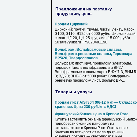
Предложения на поставку
продукции, цены
Продам Цирконий
Цирконий: прутки, трубы, листы, ленту, марок
Э100, Э110, Э125 от 6000 руб/кг Циркониевый
сплав: ЦГ-20; ЦН-25 круг, лист 15 000 руб/кг
Susarev@list.ru +79020401190
Вольфрам, Вольфрамовые сплавы,
Вольфрамо-рениевые сплавы, Термопара
ВР5/20, Твердосплавов
Вольфрам: лист, круг, проволоку, электроды,
порошок Тигель вольфрамовый и ВР27
Вольфрамовые сплавы марок ВНЖ 7-3; ВНМ 5
3; ВД 20; ВНБ-3 от 5000 руб/кг. Вольфрамо-
рениевую проволоку, лист, фольгу: ВР-...
Товары и услуги
Продам Лист AISI 304 (06-12 мм) — Складско
хранение. Цена 230 руб./кг с НДС!
Французский балкон цена в Кривом Роге
Купить застеклить окна на французский балкон
приобрести оконную панораму из
стеклопакетов в Кривом Роге. Остекление
балкона во весь рост от пола до крыши
козырька потолка — светопрозрачные