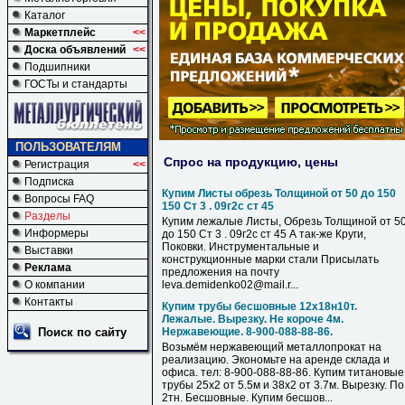
Каталог
Маркетплейс
<<
Доска объявлений
<<
Подшипники
ГОСТы и стандарты
ПОЛЬЗОВАТЕЛЯМ
Спрос на продукцию, цены
Регистрация
<<
Подписка
Купим Листы обрезь Толщиной от 50 до 150
Вопросы FAQ
150 Ст 3 . 09г2с ст 45
Разделы
Купим лежалые Листы, Обрезь Толщиной от 5
Информеры
до 150 Ст 3 . 09г2с ст 45 А так-же Круги,
Поковки. Инструментальные и
Выставки
конструкционные марки стали Присылать
Реклама
предложения на почту
О компании
leva.demidenko02@mail.r...
Контакты
Купим трубы бесшовные 12х18н10т.
Лежалые. Вырезку. Не короче 4м.
Поиск по сайту
Нержавеющие. 8-900-088-88-86.
Возьмём нержавеющий металлопрокат на
реализацию. Экономьте на аренде склада и
офиса. тел: 8-900-088-88-86. Купим титановые
трубы 25х2 от 5.5м и 38х2 от 3.7м. Вырезку. По
2тн. Бесшовные. Купим бесшов...