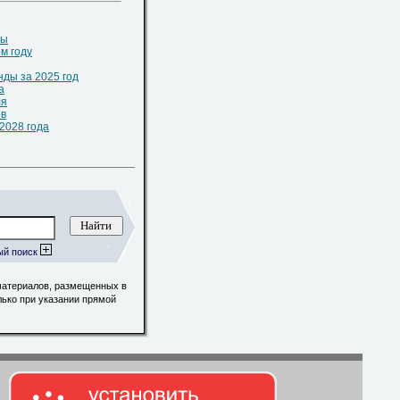
ны
м году
ды за 2025 год
а
ля
ов
2028 года
ый поиск
материалов, размещенных в
лько при указании прямой