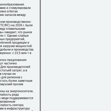
енообразования.
мию и стимулировали
окно в Китае
нию запасов между
ном производственно-
TC/RC) на 2026 г. были
между плавильными
ь» ожидает, что рынок
лн т. Однако слабые
ных предприятий,
обочной продукции и
я загрузки мощностей.
добычи и производства
ренно: с 23,5 млн т в
гноз предложения
ут частично
. Для производителей
татьей затрат, а в
в случае ее
 для регионов с
 стать более заметным
Ормузский пролив
ны на энергоносители,
лабость ряда
е меди поддерживается
тированным
слабость сектора
ми в инфраструктуру