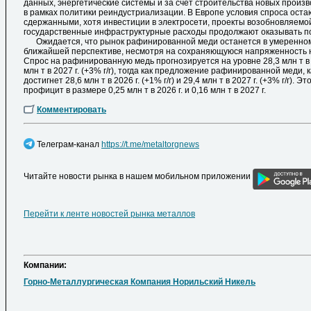
данных, энергетические системы и за счет строительства новых прои
в рамках политики реиндустриализации. В Европе условия спроса оста
сдержанными, хотя инвестиции в электросети, проекты возобновляемой
государственные инфраструктурные расходы продолжают оказывать п
Ожидается, что рынок рафинированной меди останется в умеренно
ближайшей перспективе, несмотря на сохраняющуюся напряженность н
Спрос на рафинированную медь прогнозируется на уровне 28,3 млн т в 20
млн т в 2027 г. (+3% г/г), тогда как предложение рафинированной меди, 
достигнет 28,6 млн т в 2026 г. (+1% г/г) и 29,4 млн т в 2027 г. (+3% г/г). 
профицит в размере 0,25 млн т в 2026 г. и 0,16 млн т в 2027 г.
Комментировать
Телеграм-канал
https://t.me/metaltorgnews
Читайте новости рынка в нашем мобильном приложении
Перейти к ленте новостей рынка металлов
Компании:
Горно-Металлургическая Компания Норильский Никель