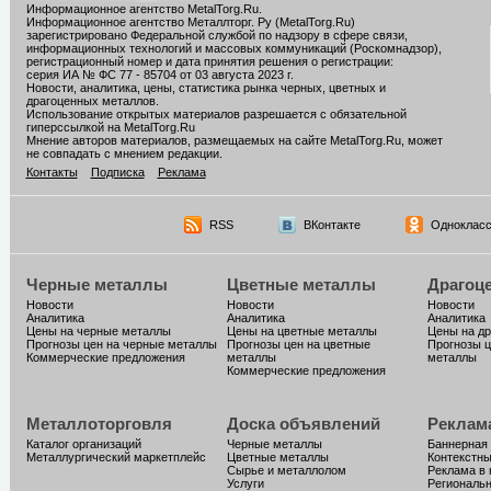
Информационное агентство MetalTorg.Ru
.
Информационное агентство Металлторг. Ру (MetalTorg.Ru)
зарегистрировано Федеральной службой по надзору в сфере связи,
информационных технологий и массовых коммуникаций (Роскомнадзор),
регистрационный номер и дата принятия решения о регистрации:
серия ИА № ФС 77 - 85704 от 03 августа 2023 г.
Новости, аналитика, цены, статистика рынка черных, цветных и
драгоценных металлов.
Использование открытых материалов разрешается с обязательной
гиперссылкой на MetalTorg.Ru
Мнение авторов материалов, размещаемых на сайте MetalTorg.Ru, может
не совпадать с мнением редакции.
Контакты
Подписка
Реклама
RSS
ВКонтакте
Однокласс
Черные металлы
Цветные металлы
Драгоц
Новости
Новости
Новости
Аналитика
Аналитика
Аналитика
Цены на черные металлы
Цены на цветные металлы
Цены на д
Прогнозы цен на черные металлы
Прогнозы цен на цветные
Прогнозы ц
Коммерческие предложения
металлы
металлы
Коммерческие предложения
Металлоторговля
Доска объявлений
Реклам
Каталог организаций
Черные металлы
Баннерная
Металлургический маркетплейс
Цветные металлы
Контекстн
Сырье и металлолом
Реклама в 
Услуги
Региональн