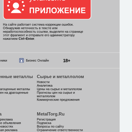
На сайте работает система коррекции ошибок.
Обнаружив неточность в тексте или
неработоспособность ссылки, выделите на странице
этот фрагмент и отправьте его администратору
нажатием
Ctrl
+
Enter
.
18+
ники
Бизнес Онлайн
енные металлы
Сырье и металлолом
Новости
Аналитика
рагоценные металлы
Цены на сырье и металлолом
ен на драгоценные
Прогнозы цен на сырье и
металлолом
Коммерческие предложения
а
MetalTorg.Ru
 реклама
Регистрация
ые объявления
Подписка
новостях
Вопросы по сайту
ая реклама
Ограничение ответственности