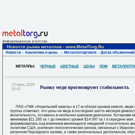
Новости рынка металлов - www.MetalTorg.Ru
Новости
Аналитика и цены
Металлоторговля
Доска объявлений
МЕТАЛЛЫ:
ЧЕРНЫЕ
ЦВЕТНЫЕ
ЦЕНЫ
ЛОМ
МЕТАЛЛОТО
23 июнь 2026
Рынку меди прогнозируют стабильность
15:42
ПАО «ГМК «Норильский никель» в 17-м обзоре рынков никеля, меди 
группы отмечает, что цены на медь в последние шесть месяцев демо
волатильность, оставаясь в необычно широком диапазоне. Котировки в
минимума $11 285 за т до пикового уровня $14 097 за т в середине мая
формировалась под влиянием меняющихся ожиданий относительно де
политики США, усиления геополитических рисков, связанных с Ираном
регионом Персидского залива, а также региональных дисбалансов, об