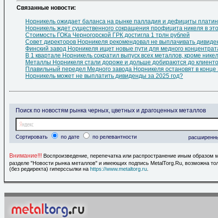
Cвязанные новости:
Норникель ожидает баланса на рынке палладия и дефициты плати
Норникель ждет существенного сокращения профицита никеля в это
Стоимость ГОКа Черногорской ГРК достигла 1 трлн рублей
Совет директоров Норникеля рекомендовал не выплачивать дивиден
Финский завод Норникеля ищет новые пути для медного концентрат
В 1 квартале Норникель сократил выпуск всех металлов, кроме нике
Металлы Норникеля стали дороже и дольше добираются до клиент
Плавильный передел Медного завода Норникеля остановят в конце 
Норникель может не выплатить дивиденды за 2025 год?
Поиск по новостям рынка черных, цветных и драгоценных металлов
Сортировать
по дате
по релевантности
расширенн
Внимание!!!
Воспроизведение, перепечатка или распространение иным образом 
разделе "Новости рынка металлов" и имеющих подпись MetalTorg.Ru, возможна то
(без редиректа) гиперссылки на
https://www.metaltorg.ru
.