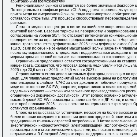
арбитражными возможностями.
Регионализация рынков становится все более значимым фактором ц
Потенциальные тарифные риски в США поддержали региональную пре
приток меди на американский рынок, тогда как импортное арбитражное 
оставалось открытым. Эти процессы способствовали перераспределе
рынками.
Сегмент медного концентрата остается наиболее напряженным зве
сбытовой цепочки. Базовые тарифы на переработку и рафинирование (
согласованы на уровне $0/т, что отражает интенсивную конкуренцию 
предприятиями за ограниченное предложение концентрата. «Норникел
концентрата останется дефицитным в 2026 г. при дефиците около 0,8 м
TC/RC сами по себе не означают масштабной волны закрытия плавиль
поскольку маржинальность продолжает поддерживаться доходами от п
мерами промышленной политики, направленными на сохранение уровн
Ограничения предложения остаются сосредоточенными на стадиях 
концентрата. Ожидается, что мировая добыча меди увеличится лишь уме
2025 г. до 23,6 млн т в 2026 г. и 24,5 млн т в 2027 г.
Серная кислота стала дополнительным фактором, влияющим на про
меди. Для плавильных предприятий более высокие цены на кислоту мог
компенсировать слабые TC/RC за счет доходов от побочной продукции
меди по технологии SX-EW, напротив, серная кислота является прямой с
отдельных случаях — источником серьезного производственного риска 
ограниченной физической доступности. Этот вопрос особенно актуален
высокой долей SX-EW-производства, включая Чили и ДР Конго, и может
во второй половине 2026 г., если поставки минерального сырья через 
останутся ограниченными.
Спрос на медь оставался устойчивым, несмотря на более высокие це
более жесткие ожидания в отношении денежно-кредитной политики и с
традиционных конечных отраслей потребления. В Китае использовани
энергетической инфраструктурой, электрификацией, экспортно-ориен
производством и стратегическими отраслями, полностью компенсируя 
недвижимости. В Северной Америке спрос поддерживается инвестиция