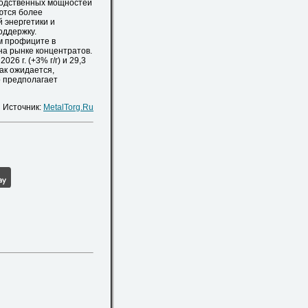
зводственных мощностей
ются более
 энергетики и
оддержку.
м профиците в
а рынке концентратов.
26 г. (+3% г/г) и 29,3
как ожидается,
Это предполагает
Источник:
MetalTorg.Ru