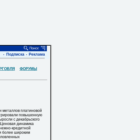
Подписка
Реклама
РГОВЛЯ
ФОРУМЫ
и металлов платиновой
нстрировали повышенную
ыросли с декабрьского
. Ценовая динамика
нежно-кредитной
 и более широким
условленных