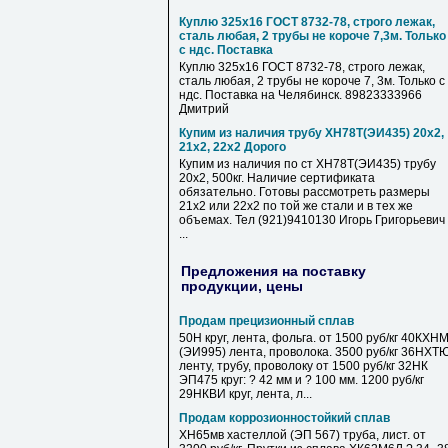
Куплю 325х16 ГОСТ 8732-78, строго лежак,
сталь любая, 2 трубы не короче 7,3м. Только
с ндс. Поставка
Куплю 325х16 ГОСТ 8732-78, строго лежак,
сталь любая, 2 трубы не короче 7, 3м. Только с
ндс. Поставка на Челябинск. 89823333966
Дмитрий
Купим из наличия трубу ХН78Т(ЭИ435) 20х2,
21х2, 22х2 Дорого
Купим из наличия по ст ХН78Т(ЭИ435) трубу
20х2, 500кг. Наличие сертификата
обязательно. Готовы рассмотреть размеры
21х2 или 22х2 по той же стали и в тех же
объемах. Тел (921)9410130 Игорь Григорьевич
...
Предложения на поставку
продукции, цены
Продам прецизионный сплав
50Н круг, лента, фольга. от 1500 руб/кг 40КХН
(ЭИ995) лента, проволока. 3500 руб/кг 36НХТ
ленту, трубу, проволоку от 1500 руб/кг 32НК
ЭП475 круг: ? 42 мм и ? 100 мм. 1200 руб/кг
29НКВИ круг, лента, л...
Продам коррозионностойкий сплав
ХН65мв хастеллой (ЭП 567) труба, лист. от