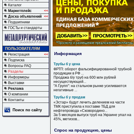
Каталог
Маркетплейс
<<
Доска объявлений
<<
Подшипники
ГОСТы и стандарты
ПОЛЬЗОВАТЕЛЯМ
Информация
Регистрация
<<
Подписка
Трубы б у цена
Вопросы FAQ
ФРТП: оборот фальсифицированной трубной
Разделы
продукции в РФ ...
Информеры
Продажа
б
/
у
труб
на 600 млн рублей
несуществующей...
Выставки
"А Групп": на стальном рынке усиливаются
Реклама
негативные ...
О компании
Трубы б у продам
Контакты
«Эстар» будут лечить делением на части
ТМК приступила к поставке ТБД для
Поиск по сайту
нефтепровода «Сковородино...
За 5 месяцев выпуск
труб
на Украине упал на
45%, метизов...
Спрос на продукцию, цены