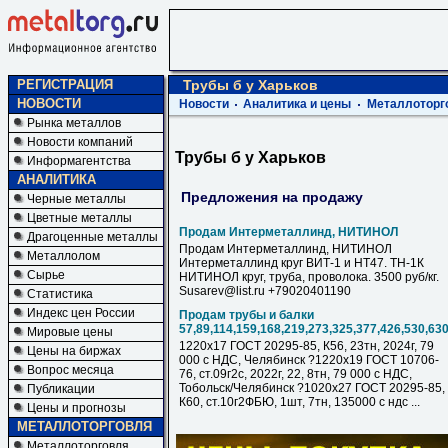
РЕГИСТРАЦИЯ
Трубы б у Харьков
НОВОСТИ
Новости
Аналитика и цены
Металлоторг
Рынка металлов
Новости компаний
Трубы б у Харьков
Информагентства
АНАЛИТИКА
Предложения на продажу
Черные металлы
Цветные металлы
Продам Интерметаллинд, НИТИНОЛ
Драгоценные металлы
Продам Интерметаллинд, НИТИНОЛ
Металлолом
Интерметаллинд круг ВИТ-1 и НТ47. ТН-1К
Сырье
НИТИНОЛ круг, труба, проволока. 3500 руб/кг.
Susarev@list.ru +79020401190
Статистика
Индекс цен России
Продам трубы и балки
57,89,114,159,168,219,273,325,377,426,530,63
Мировые цены
1220х17 ГОСТ 20295-85, К56, 23тн, 2024г, 79
Цены на биржах
000 с НДC, Челябинск ?1220х19 ГОСТ 10706-
Вопрос месяца
76, ст.09г2с, 2022г, 22, 8тн, 79 000 с НДC,
Тобольск/Челябинск ?1020х27 ГОСТ 20295-85,
Публикации
К60, ст.10г2ФБЮ, 1шт, 7тн, 135000 с ндс ...
Цены и прогнозы
МЕТАЛЛОТОРГОВЛЯ
Металлоторговля