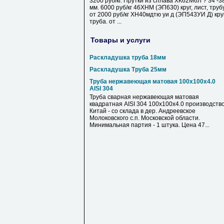
3200 руб/кг. Прутки из сплава ХК62М6Л ? 34 -3
мм. 6000 руб/кг 46ХНМ (ЭП630) круг, лист, труб
от 2000 руб/кг ХН40мдтю уи д (ЭП543УИ Д) круг
труба. от ...
Товары и услуги
Раскладушка труба 18мм
Раскладушка Труба 25мм
Труба нержавеющая матовая 100х100х4.0
AISI 304
Труба сварная нержавеющая матовая
квадратная AISI 304 100х100х4.0 производств
Китай - со склада в дер. Андреевское
Молоковского с.п. Московской области.
Минимальная партия - 1 штука. Цена 47...