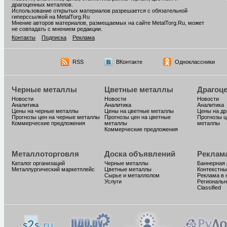
драгоценных металлов.
Использование открытых материалов разрешается с обязательной
гиперссылкой на MetalTorg.Ru
Мнение авторов материалов, размещаемых на сайте MetalTorg.Ru, может
не совпадать с мнением редакции.
Контакты
Подписка
Реклама
RSS
ВКонтакте
Одноклассники
Черные металлы
Цветные металлы
Драгоц
Новости
Новости
Новости
Аналитика
Аналитика
Аналитика
Цены на черные металлы
Цены на цветные металлы
Цены на д
Прогнозы цен на черные металлы
Прогнозы цен на цветные
Прогнозы ц
Коммерческие предложения
металлы
металлы
Коммерческие предложения
Металлоторговля
Доска объявлений
Реклам
Каталог организаций
Черные металлы
Баннерная
Металлургический маркетплейс
Цветные металлы
Контекстны
Сырье и металлолом
Реклама в 
Услуги
Региональн
Classified