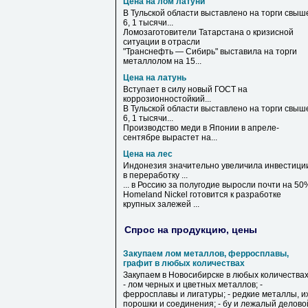
Цена на лом латуни
В Тульской области выставлено
на
торги свыш
6, 1 тысячи...
Ломозаготовители Татарстана о кризисной
ситуации в отрасли
"Транснефть — Сибирь" выставила
на
торги
металлолом
на
15...
Цена на латунь
Вступает в силу новый ГОСТ
на
коррозионностойкий...
В Тульской области выставлено
на
торги свыш
6, 1 тысячи...
Производство меди в Японии в апреле-
сентябре вырастет
на
...
Цена на лес
Индонезия значительно увеличила инвестици
в переработку ...
... в Россию за полугодие выросли почти
на
50
Homeland Nickel готовится к разработке
крупных залежей ...
Спрос на продукцию, цены
Закупаем лом металлов, ферросплавы,
графит в любых количествах
Закупаем в Новосибирске в любых количествах
- лом черных и цветных металлов; -
ферросплавы и лигатуры; - редкие металлы, и
порошки и соединения; - бу и лежалый делово