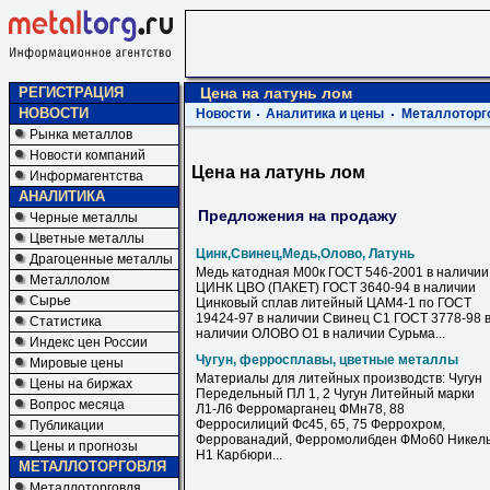
РЕГИСТРАЦИЯ
Цена на латунь лом
НОВОСТИ
Новости
Аналитика и цены
Металлоторг
Рынка металлов
Новости компаний
Цена на латунь лом
Информагентства
АНАЛИТИКА
Предложения на продажу
Черные металлы
Цветные металлы
Цинк,Свинец,Медь,Олово, Латунь
Драгоценные металлы
Медь катодная М00к ГОСТ 546-2001 в наличии
Металлолом
ЦИНК ЦВО (ПАКЕТ) ГОСТ 3640-94 в наличии
Сырье
Цинковый сплав литейный ЦАМ4-1 по ГОСТ
19424-97 в наличии Свинец С1 ГОСТ 3778-98 
Статистика
наличии ОЛОВО О1 в наличии Сурьма...
Индекс цен России
Чугун, ферросплавы, цветные металлы
Мировые цены
Материалы для литейных производств: Чугун
Цены на биржах
Передельный ПЛ 1, 2 Чугун Литейный марки
Вопрос месяца
Л1-Л6 Ферромарганец ФМн78, 88
Ферросилиций Фс45, 65, 75 Феррохром,
Публикации
Феррованадий, Ферромолибден ФМо60 Никел
Цены и прогнозы
Н1 Карбюри...
МЕТАЛЛОТОРГОВЛЯ
Металлоторговля