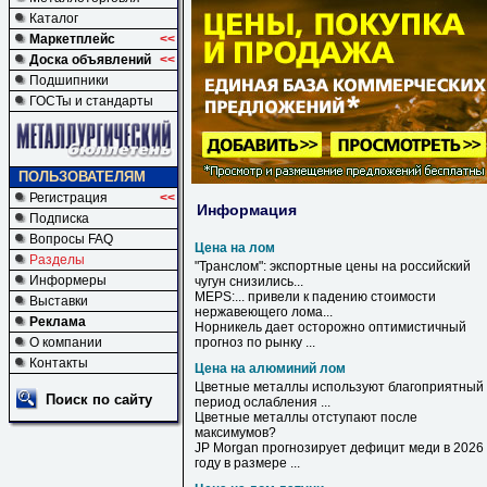
Каталог
Маркетплейс
<<
Доска объявлений
<<
Подшипники
ГОСТы и стандарты
ПОЛЬЗОВАТЕЛЯМ
Регистрация
<<
Информация
Подписка
Вопросы FAQ
Цена на лом
Разделы
"Транслом": экспортные
цены
на
российский
Информеры
чугун снизились...
MEPS:... привели к падению стоимости
Выставки
нержавеющего
лома
...
Реклама
Норникель дает осторожно оптимистичный
О компании
прогноз по рынку ...
Контакты
Цена на алюминий лом
Цветные металлы используют благоприятный
Поиск по сайту
период ослабления ...
Цветные металлы отступают после
максимумов?
JP Morgan прогнозирует дефицит меди в 2026
году в размере ...