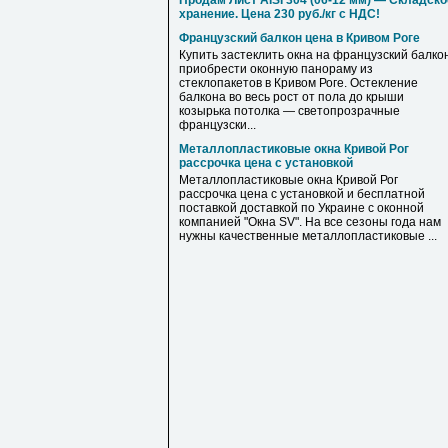
Продам Лист AISI 304 (06-12 мм) — Складско
хранение. Цена 230 руб./кг с НДС!
Французский балкон цена в Кривом Роге
Купить застеклить окна на французский балкон
приобрести оконную панораму из
стеклопакетов в Кривом Роге. Остекление
балкона во весь рост от пола до крыши
козырька потолка — светопрозрачные
французски...
Металлопластиковые окна Кривой Рог
рассрочка цена с установкой
Металлопластиковые окна Кривой Рог
рассрочка цена с установкой и бесплатной
поставкой доставкой по Украине с оконной
компанией "Окна SV". На все сезоны года нам
нужны качественные металлопластиковые ...